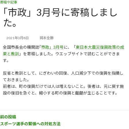
寄稿や記事
コ
ナ
ン
ビ
｢市政」3月号に寄稿しまし
テ
ゲ
た。
ン
ー
ツ
シ
へ
ョ
ス
ン
2021年3月8日
岡本全勝
キ
に
全国市長会の機関誌｢
市政」3月号
に、「
東日本大震災復興政策の成
ッ
移
果と教訓
」を寄稿しました。ウエッブサイトで読むことができま
プ
動
す。
反省と教訓として、にぎわいの回復、人口減少下での復興を指摘し
ておきました。
前者は、町の復興だけでは人は増えないこと。後者は、元に戻す施
設の復旧を急ぐと、縮小する町の復興と齟齬が生じることです。
前の投稿
スポーツ選手の緊張への対処方法