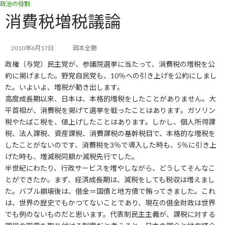
政治の役割
コ
ナ
ン
ビ
消費税増税議論
テ
ゲ
ン
ー
ツ
シ
2010年6月17日
岡本全勝
へ
ョ
政権（与党）民主党が、参議院選挙に当たって、消費税の増税を公
ス
ン
キ
に
約に掲げました。野党自民党も、10％への引き上げを公約にしまし
ッ
移
た。いよいよ、増税が動き出します。
プ
動
高度成長期以来、日本は、本格的増税をしたことがありません。大
平首相が、消費税を掲げて選挙を戦ったことはあります。ガソリン
税やたばこ税を、値上げしたことはあります。しかし、個人所得課
税、法人課税、資産課税、消費課税の基幹税目で、本格的な増税を
したことがないのです、消費税を3％で導入した時も、5％に引き上
げた時も、増減税同額か減税先行でした。
半世紀にわたり、行政サービスを増やしながら、どうしてそんなこ
とができたか。まず、経済成長期は、減税をしても税収は増えまし
た。バブル崩壊後は、借金＝国債と地方債で賄ってきました。これ
は、世界の歴史でもかつてないことであり、現在の借金財政は世界
でも例のないものだと思います。代表制民主主義が、課税に対する