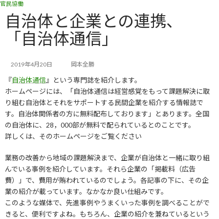
官民協働
コ
ナ
ン
ビ
自治体と企業との連携、
テ
ゲ
「自治体通信」
ン
ー
ツ
シ
へ
ョ
ス
ン
2019年4月20日
岡本全勝
キ
に
『
自治体通信
』という専門誌を紹介します。
ッ
移
ホームページには、「自治体通信は経営感覚をもって課題解決に取
プ
動
り組む自治体とそれをサポートする民間企業を紹介する情報誌で
す。自治体関係者の方に無料配布しております」とあります。全国
の自治体に、28，000部が無料で配られているとのことです。
詳しくは、そのホームページをご覧ください
業務の改善から地域の課題解決まで、企業が自治体と一緒に取り組
んでいる事例を紹介しています。それら企業の「掲載料（広告
費）」で、費用が賄われているのでしょう。各記事の下に、その企
業の紹介が載っています。なかなか良い仕組みです。
このような媒体で、先進事例やうまくいった事例を調べることがで
きると、便利ですよね。もちろん、企業の紹介を兼ねているという