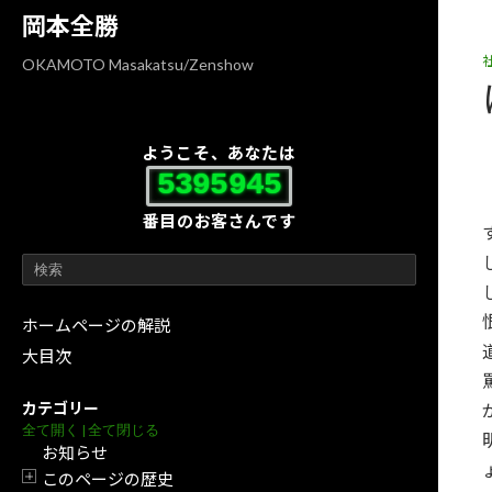
コ
ナ
岡本全勝
ン
ビ
テ
ゲ
OKAMOTO Masakatsu/Zenshow
ン
ー
ツ
シ
へ
ョ
ようこそ、あなたは
ス
ン
5395945
キ
に
番目のお客さんです
ッ
移
プ
動
ホームページの解説
大目次
カテゴリー
全て開く
|
全て閉じる
お知らせ
このページの歴史
開閉