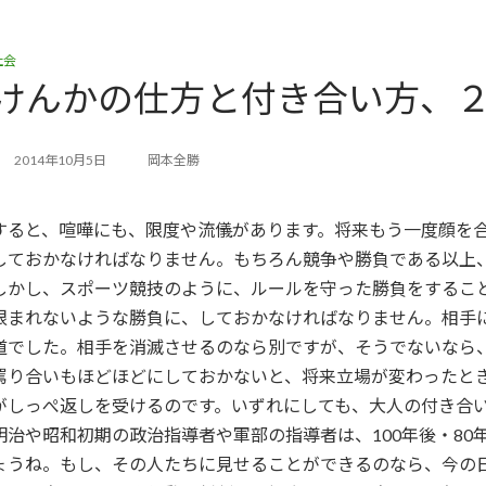
社会
けんかの仕方と付き合い方、
2014年10月5日
岡本全勝
すると、喧嘩にも、限度や流儀があります。将来もう一度顔を
しておかなければなりません。もちろん競争や勝負である以上
しかし、スポーツ競技のように、ルールを守った勝負をするこ
恨まれないような勝負に、しておかなければなりません。相手
道でした。相手を消滅させるのなら別ですが、そうでないなら、
罵り合いもほどほどにしておかないと、将来立場が変わったと
がしっぺ返しを受けるのです。いずれにしても、大人の付き合
明治や昭和初期の政治指導者や軍部の指導者は、100年後・8
ょうね。もし、その人たちに見せることができるのなら、今の