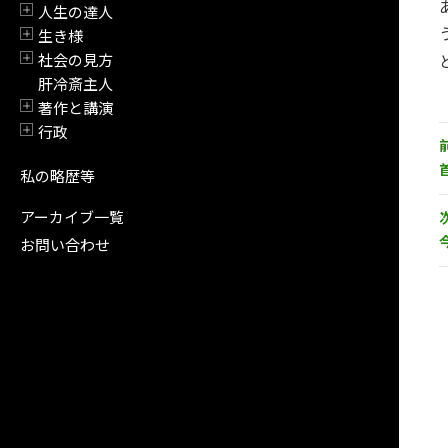
人生の達人
開閉
生き様
開閉
社会の見方
開閉
肝冷斎主人
著作と講演
開閉
行政
開閉
私の略歴等
アーカイブ一覧
お問い合わせ