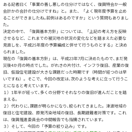
ある記者曰く「事業の善し悪しの仕分けではなく、復興特会か一般
会計かの会計の仕分けですね」と。また、「よく現年度予算を止め
ることができましたね｡前例はあるのですか」という質問もありまし
た。
決定の中で、「復興基本方針」については、「上記の考え方を反映
させるなど、これまでの被災地の状況の変化などを踏まえた必要な
見直しを、平成25年度の予算編成と併せて行うものとする」と決め
られました。
現在の「復興の基本方針」は、平成23年7月に決めたもので､まだ発
災後4か月の時点でした。がれきの片付け、インフラ復旧、産業の復
旧、仮設住宅建設が大きな課題だった時期です（時間が経つのは早
いですね）。そこで、今回の改定は､次のような考えに立って行うこ
とになると考えています。
１）1年半が経って､多くの分野でそれなりの復旧が進んだことを踏
まえる。
２）代わりに､課題が明らかになり､絞られてきました。津波地域の
復旧と住宅建設、原発汚染地域の復旧、長期避難者対策です。これ
は、復興推進委員会の中間報告でも指摘されています。
３）そして、今回の「予算の絞り込み」です。