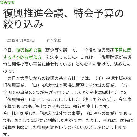
災害復興
コ
ナ
ン
ビ
復興推進会議、特会予算の
テ
ゲ
絞り込み
ン
ー
ツ
シ
へ
ョ
ス
ン
2012年11月27日
岡本全勝
キ
に
今日、
復興推進会議
（閣僚等会議）で、「今後の復興関連
予算に関
ッ
移
する基本的な考え方
」を決定しました。これは、「復興財源が被災
プ
動
地に関係の薄い事業に使われている」との批判を受けて、決めたも
のです。
「東日本大震災からの復興の基本方針」では、（イ）被災地域の復
旧復興事業、（ロ）被災地域と密接に関連する地域の事業、（ハ）
全国での事業の3つが掲げられていましたが､今後は原則イだけを
「復興特会」に計上することにしました（少し例外あり）。今年度
予算であっても､停止できるものは、執行を停止します。
今回批判を受けた「被災地域外での事業」（ロやハの事業）であっ
ても､国としては必要と判断したものです。ただし、それに、国民に
増税をお願いした復興財源を使うのがよいかどうかという判断で
す。