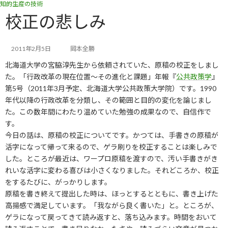
知的生産の技術
コ
ナ
ン
ビ
校正の悲しみ
テ
ゲ
ン
ー
ツ
シ
2011年2月5日
岡本全勝
へ
ョ
北海道大学の宮脇淳先生から依頼されていた、原稿の校正をしまし
ス
ン
キ
に
た。「行政改革の現在位置～その進化と課題」年報『
公共政策学
』
ッ
移
第5号（2011年3月予定、北海道大学公共政策大学院）です。1990
プ
動
年代以降の行政改革を分類し、その範囲と目的の変化を論じまし
た。この数年間にわたり温めていた勉強の成果なので、自信作で
す。
今日の話は、原稿の校正についてです。かつては、手書きの原稿が
活字になって帰って来るので、ゲラ刷りを校正することは楽しみで
した。ところが最近は、ワープロ原稿を渡すので、汚い手書きがき
れいな活字に変わる喜びは小さくなりました。それどころか、校正
をするたびに、がっかりします。
原稿を書き終えて提出した時は、ほっとするとともに、書き上げた
高揚感で満足しています。「我ながら良く書いた」と。ところが、
ゲラになって戻ってきて読み返すと、落ち込みます。時間をおいて