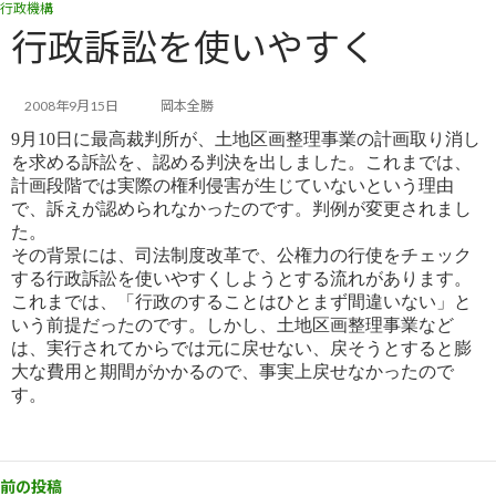
行政機構
コ
ナ
ン
ビ
行政訴訟を使いやすく
テ
ゲ
ン
ー
ツ
シ
2008年9月15日
岡本全勝
へ
ョ
9月10日に最高裁判所が、土地区画整理事業の計画取り消し
ス
ン
を求める訴訟を、認める判決を出しました。これまでは、
キ
に
計画段階では実際の権利侵害が生じていないという理由
ッ
移
で、訴えが認められなかったのです。判例が変更されまし
プ
動
た。
その背景には、司法制度改革で、公権力の行使をチェック
する行政訴訟を使いやすくしようとする流れがあります。
こ
れまでは、「行政のすることはひとまず間違いない」と
いう前提だったのです。しかし、土地区画整理事業など
は、実行
されてからでは元に戻せない、戻そうとすると膨
大な費用と期間がかかるので、事実上戻せなかったので
す。
前の投稿