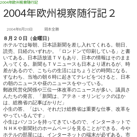
2004年欧州視察随行記
コ
ナ
ン
ビ
2004年欧州視察随行記２
テ
ゲ
ン
ー
ツ
シ
2004年8月20日
岡本全勝
へ
ョ
８月２０日（金曜日）
ス
ン
ホテルでは毎朝、日本語新聞を差し入れてくれる。朝日、
キ
に
読売、日経のいずれか。「ロンドンで印刷している」と書
ッ
移
いて
ある。日本語放送ＴＶもあり、日本の情報はそのまま
プ
動
入ってくる。新聞もＴＶニュースも日本より遅れるが、時
差があるの
で、こちらの生活にはちょうどの時間になる。
すなわち、当地の朝６時に起きてテレビをつけると、日本
の朝のニュース
や昼のニュースをやっている。
郵政民営化関係や三位一体改革のニュースが多い。議員さ
んたちの発言、「新聞は、アテネ・オリンピックのほか
は、
総務省の記事ばかりだ」
小生の答、「はい、それだけ総務省は重要な仕事、改革を
やっているんです」
小生はパソコンを持ってきているので、インターネットで
ＮＨＫや新聞社のホームページを見ることができる。今や
ホテ
ルの部屋には、インターネットの端末が必ずある。市