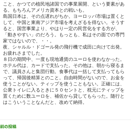
こ
と、かつての植民地諸国での事業展開、という要素があ
る。もちろんアメリカ資本との戦いも。
島国日本は、その点遅れがちか。ヨーロッパ市場は置くと
して、中国と東南アジア市場を考えざるを得ない。そうす
る
と、国営事業より、やはり一定の民営化をする方が、
「動きやすい」のだろう。もっとも、私はその面での専門
家ではな
いので、・・。
夜、シャルル・ドゴール発の飛行機で成田に向けて出発。
お疲れさまでした。
８日の期間中、一度も現地通貨のユーロを使わなかった。
ホテル代は、カードで支払った。その他は、朝から寝るま
で、議員さんと集団行動。食事代は一括して支払ってもら
って、帰国後精算とのこと。自由時間がないので、お金を
使う
ことがない。ティップを使うこともない。正確には、
公衆トイレに入るときに５０セントと、枕元にティップを
置くために数ユ
ーロを、補佐から貸してもらった。随行と
はこういうことなんだと、改めて納得。
前の投稿