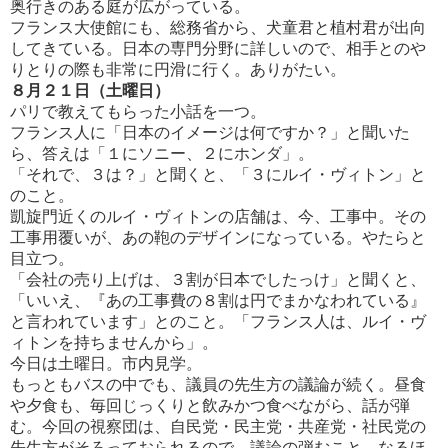
奥行きのある庭が広がっている。
フランス大使館にも、総務省から、犬童君と植村君が出向
してきている。日本の専門分野に詳しいので、相手とのや
り
とりの際も非常に円滑に行く。ありがたい。
８月２１日（土曜日）
パリで教えてもらった小話を一つ。
フランス人に「日本のイメージは何ですか？」と聞いた
ら、答えは「１にソニー、２にホンダ」。
「それで、３は？」と聞くと、「３にルイ・ヴィトン」と
のこと。
凱旋門近くのルイ・ヴィトンの店舗は、今、工事中。その
工事用覆いが、あの鞄のデザインになっている。やたらと
目立
つ。
「会社の売り上げは、３割が日本でしたっけ」と聞くと、
「いいえ、『あの工事費の８割は円でまかなわれている』
と言われ
ています」とのこと。「フランス人は、ルイ・ヴ
ィトンを持ちませんから」。
今日は土曜日。市内見学。
もっともバスの中でも、議員の先生方の議論が続く。昼食
や夕食も、毎回じっくりと飲みかつ食べながら、話が弾
む。今
回の視察団は、自民党・民主党・共産党・社民党の
先生方がそろっておられるので、議論の弾むこと。なるほ