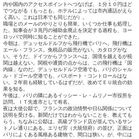
内や国内のアクセスポイントへつなげば、１分１０円ほど
でつなが
る（もっとも、ホテルによっては市内通話がえら
く高い。これは日本でも同じだが）。
職場とのメールのやりとりも簡単。いくつか仕事も処理し
た。知事会が３兆円の補助金廃止を決定する過程も、ヨー
ロッ
パで同時に知ることができた。
今朝は、デュッセルドルフから飛行機でパリへ。飛行機は
エール・フランス。免税品の販売がない。カタログがな
い。そ
うだ、ドイツからフランスへは、国境を越えるが税
関は越えない。関税や通貨の点からは、この飛行機は「国
内線」なの
だ。デュッセルドルフ空港でも、パリのシャル
ル・ドゴール空港でも、パスポート・コントロールはな
い。２年前も経験して
いるはずだが、改めてＥＵ統合の効
果を知る。
午後は、パリの隣にあるイッシー・レ・ムリノー市役所を
訪問。ＩＴ先進市として有名。
夜は大使公邸で、フランスの政治情勢や日仏関係について
説明を受ける。新聞だけではわからないことを、教えても
ら
う。ちなみに公邸は、高級ブランド店が並んでいるサン
トノレ通りにある。エリゼ宮（大統領府）の並び。正面は
パリによ
くある風格ある建物で、間口は狭い。が、中には