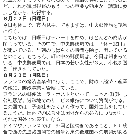
ど、これ
が議員視察のもう一つの重要な効用か。議論に参
加しながら、納得する。
８月２２日（日曜日）
今日も休日で、市内見学。でもまずは、中央郵便局を視察
に行く。
こちらでは、日曜日はデパートを始め、ほとんどの商店が
閉まっている。その中で、中央郵便局では、「休日窓口」
が開
いている。早朝のしばらくの時間を除き、開いている
とのこと。もちろん、町の中の郵便局は、今日は閉まって
いる。中
央郵便局では、日本の若い女性が３人、小包を送
る手続きをしていた。
８月２３日（月曜日）
フランスの経済産業省に行く。ここで、財政・経済・産業
の他に、郵政事業も管轄している。
フランスの郵便は、ラ・ポストといって、日本とほぼ同じ
公社形態。過疎地でのサービス維持について質問がでる。
この国では、子会社をたくさん作って、国外進出をしてい
るようだ。国内での民営化は国外からの参入につながり、
そ
れは国外での競争になる。
ドイツやフランスでは、外国と陸続きであること、ＥＵ統
合で西の先進諸国間での競争と東の後進国への展開がある