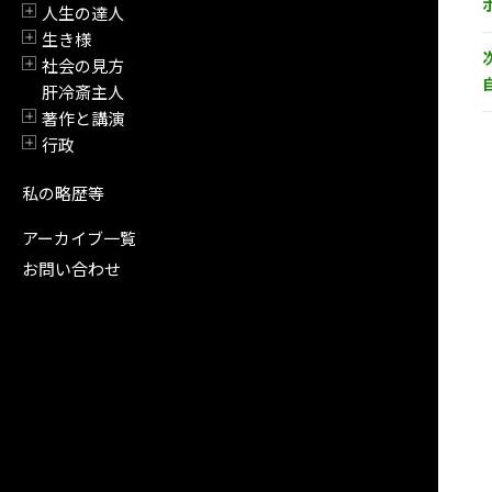
人生の達人
開閉
生き様
開閉
社会の見方
開閉
肝冷斎主人
著作と講演
開閉
行政
開閉
私の略歴等
アーカイブ一覧
お問い合わせ