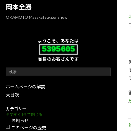
コ
ナ
岡本全勝
ン
ビ
テ
ゲ
OKAMOTO Masakatsu/Zenshow
ン
ー
ツ
シ
へ
ョ
ようこそ、あなたは
ス
ン
5395605
キ
に
番目のお客さんです
ッ
移
プ
動
ホームページの解説
大目次
カテゴリー
全て開く
|
全て閉じる
お知らせ
このページの歴史
開閉