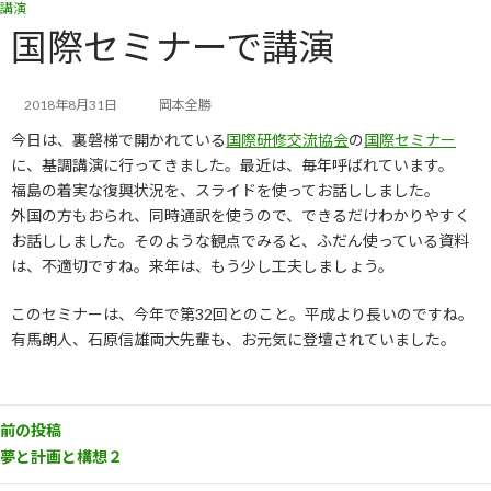
講演
コ
ナ
ン
ビ
国際セミナーで講演
テ
ゲ
ン
ー
ツ
シ
2018年8月31日
岡本全勝
へ
ョ
今日は、裏磐梯で開かれている
国際研修交流協会
の
国際セミナー
ス
ン
キ
に
に、基調講演に行ってきました。最近は、毎年呼ばれています。
ッ
移
福島の着実な復興状況を、スライドを使ってお話ししました。
プ
動
外国の方もおられ、同時通訳を使うので、できるだけわかりやすく
お話ししました。そのような観点でみると、ふだん使っている資料
は、不適切ですね。来年は、もう少し工夫しましょう。
このセミナーは、今年で第32回とのこと。平成より長いのですね。
有馬朗人、石原信雄両大先輩も、お元気に登壇されていました。
前の投稿
夢と計画と構想２