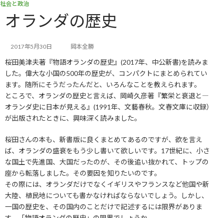
社会と政治
コ
ナ
ン
ビ
オランダの歴史
テ
ゲ
ン
ー
ツ
シ
2017年5月30日
岡本全勝
へ
ョ
桜田美津夫著『物語オランダの歴史』(2017年、中公新書)を読みま
ス
ン
キ
に
した。偉大な小国の500年の歴史が、コンパクトにまとめられてい
ッ
移
ます。随所にそうだったんだと、いろんなことを教えられます。
プ
動
ところで、オランダの歴史と言えば、岡崎久彦著『繁栄と衰退と―
オランダ史に日本が見える』(1991年、文藝春秋。文春文庫に収録）
が出版されたときに、興味深く読みました。
桜田さんの本も、新書版に良くまとめてあるのですが、欲を言え
ば、オランダの盛衰をもう少し書いて欲しいです。17世紀に、小さ
な国土で先進国、大国だったのが、その後追い抜かれて、トップの
座から転落しました。その要因を知りたいのです。
その際には、オランダだけでなくイギリスやフランスなど他国や新
大陸、植民地についても書かなければならないでしょう。しかし、
一国の歴史を、その国内のことだけで記述するには限界がありま
す。「物語オランダの歴史」の限界でしょうか。