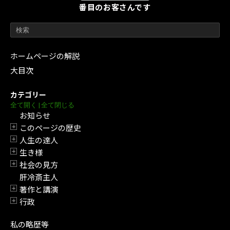
番目のお客さんです
ホームページの解説
大目次
カテゴリー
全て開く
|
全て閉じる
お知らせ
このページの歴史
開閉
人生の達人
開閉
生き様
開閉
社会の見方
開閉
肝冷斎主人
著作と講演
開閉
行政
開閉
私の略歴等