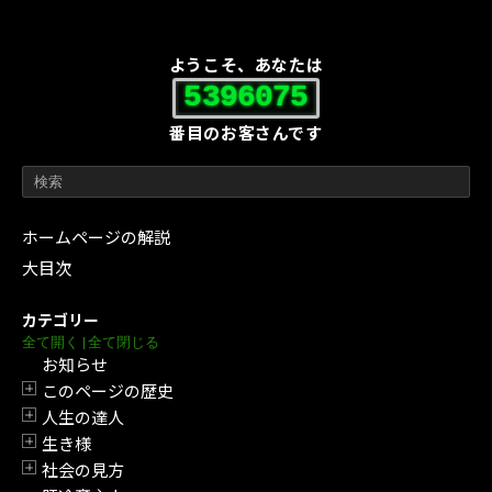
ようこそ、あなたは
5396075
番目のお客さんです
ホームページの解説
大目次
カテゴリー
全て開く
|
全て閉じる
お知らせ
このページの歴史
開閉
人生の達人
開閉
生き様
開閉
社会の見方
開閉