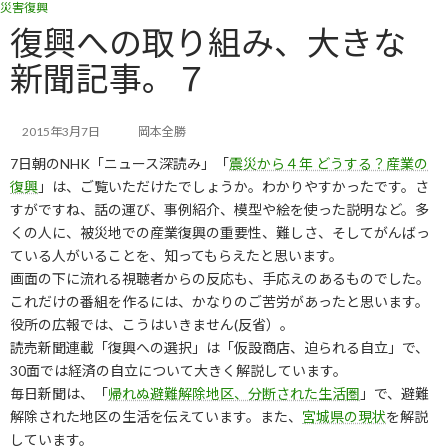
災害復興
コ
ナ
ン
ビ
復興への取り組み、大きな
テ
ゲ
新聞記事。７
ン
ー
ツ
シ
へ
ョ
ス
ン
2015年3月7日
岡本全勝
キ
に
7日朝のNHK「ニュース深読み」「
震災から４年 どうする？産業の
ッ
移
復興
」は、ご覧いただけたでしょうか。わかりやすかったです。さ
プ
動
すがですね、話の運び、事例紹介、模型や絵を使った説明など。多
くの人に、被災地での産業復興の重要性、難しさ、そしてがんばっ
ている人がいることを、知ってもらえたと思います。
画面の下に流れる視聴者からの反応も、手応えのあるものでした。
これだけの番組を作るには、かなりのご苦労があったと思います。
役所の広報では、こうはいきません(反省）。
読売新聞連載「復興への選択」は「仮設商店、迫られる自立」で、
30面では経済の自立について大きく解説しています。
毎日新聞は、「
帰れぬ避難解除地区、分断された生活圏
」で、避難
解除された地区の生活を伝えています。また、
宮城県の現状
を解説
しています。