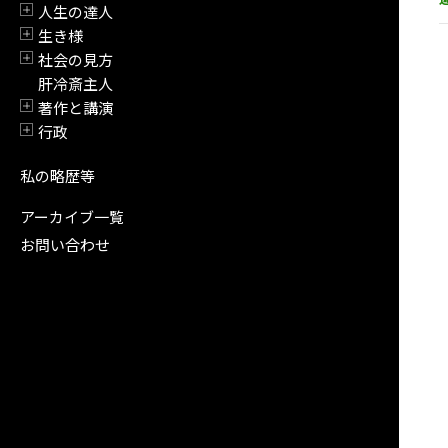
人生の達人
開閉
生き様
開閉
社会の見方
開閉
肝冷斎主人
著作と講演
開閉
行政
開閉
私の略歴等
アーカイブ一覧
お問い合わせ