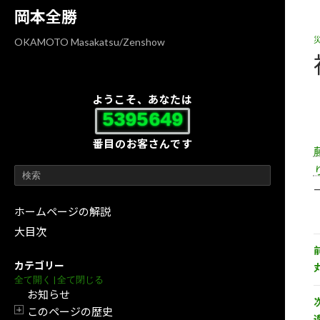
コ
ナ
岡本全勝
ン
ビ
テ
ゲ
OKAMOTO Masakatsu/Zenshow
ン
ー
ツ
シ
へ
ョ
ようこそ、あなたは
ス
ン
5395649
キ
に
番目のお客さんです
ッ
移
プ
動
ホームページの解説
大目次
カテゴリー
全て開く
|
全て閉じる
お知らせ
このページの歴史
開閉