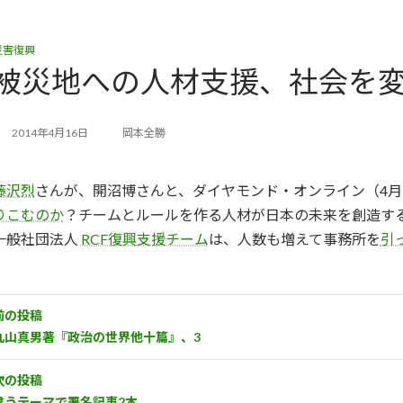
災害復興
被災地への人材支援、社会を
2014年4月16日
岡本全勝
藤沢烈
さんが、開沼博さんと、ダイヤモンド・オンライン（4月
りこむのか
？チームとルールを作る人材が日本の未来を創造す
一般社団法人
RCF復興支援チーム
は、人数も増えて事務所を
引
前の投稿
丸山真男著『政治の世界他十篇』、3
次の投稿
違うテーマで署名記事2本