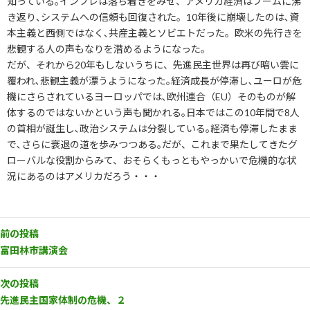
知っている｡インフレは落ち着きをみせ、アメリカ経済はブームに沸
き返り､システムへの信頼も回復された。10年後に崩壊したのは､資
本主義と西側ではなく､共産主義とソビエトだった。欧米の先行きを
悲観する人の声もなりを潜めるようになった。
だが、それから20年もしないうちに、先進民主世界は再び暗い雲に
覆われ､悲観主義が漂うようになった｡経済成長が停滞し､ユーロが危
機にさらされているヨーロッパでは､欧州連合（EU）そのものが解
体するのではないかという声も聞かれる｡日本ではこの10年間で8人
の首相が誕生し､政治システムは分裂している｡経済も停滞したまま
で､さらに衰退の道を歩みつつある｡だが、これまで果たしてきたグ
ローバルな役割からみて、おそらくもっともやっかいで危機的な状
況にあるのはアメリカだろう・・・
前の投稿
富田林市講演会
次の投稿
先進民主国家体制の危機、２