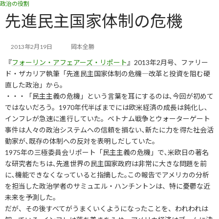
政治の役割
コ
ナ
ン
ビ
先進民主国家体制の危機
テ
ゲ
ン
ー
ツ
シ
2013年2月19日
岡本全勝
へ
ョ
『
フォーリン・アフェアーズ・リポート
』2013年2月号、ファリー
ス
ン
キ
に
ド・ザカリア執筆「先進民主国家体制の危機―改革と投資を阻む硬
ッ
移
直した政治」から。
プ
動
・・・「民主主義の危機」という言葉を耳にするのは､今回が初めて
ではないだろう。1970年代半ばまでには欧米経済の成長は鈍化し､
インフレが急速に進行していた。ベトナム戦争とウォーターゲート
事件は人々の政治システムへの信頼を損ない､新たに力を得た社会活
動家が､既存の体制への反対を表明しだしていた。
1975年の三極委員会リポート「民主主義の危機」で､米欧日の著名
な研究者たちは､先進世界の民主国家政府は非常に大きな問題を前
に､機能できなくなっていると指摘した｡この報告でアメリカの分析
を担当した政治学者のサミュエル・ハンチントンは、特に憂鬱な近
未来を予測した。
だが、その後すべてがうまくいくようになったことを、われわれは