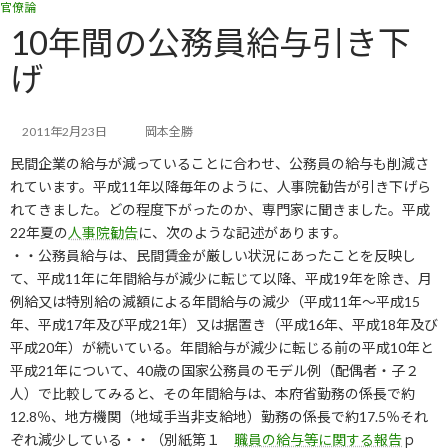
官僚論
コ
ナ
ン
ビ
10年間の公務員給与引き下
テ
ゲ
げ
ン
ー
ツ
シ
へ
ョ
ス
ン
2011年2月23日
岡本全勝
キ
に
民間企業の給与が減っていることに合わせ、公務員の給与も削減さ
ッ
移
れています。平成11年以降毎年のように、人事院勧告が引き下げら
プ
動
れてきました。どの程度下がったのか、専門家に聞きました。平成
22年夏の
人事院勧告
に、次のような記述があります。
・・公務員給与は、民間賃金が厳しい状況にあったことを反映し
て、平成11年に年間給与が減少に転じて以降、平成19年を除き、月
例給又は特別給の減額による年間給与の減少（平成11年～平成15
年、平成17年及び平成21年）又は据置き（平成16年、平成18年及び
平成20年）が続いている。年間給与が減少に転じる前の平成10年と
平成21年について、40歳の国家公務員のモデル例（配偶者・子２
人）で比較してみると、その年間給与は、本府省勤務の係長で約
12.8％、地方機関（地域手当非支給地）勤務の係長で約17.5％それ
ぞれ減少している・・（別紙第１
職員の給与等に関する報告
ｐ