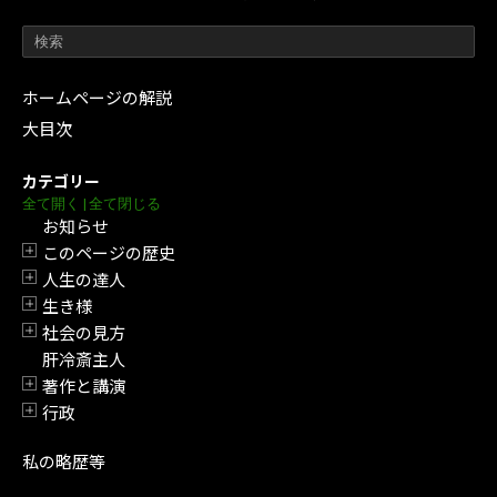
ホームページの解説
大目次
カテゴリー
全て開く
|
全て閉じる
お知らせ
このページの歴史
開閉
人生の達人
開閉
生き様
開閉
社会の見方
開閉
肝冷斎主人
著作と講演
開閉
行政
開閉
私の略歴等