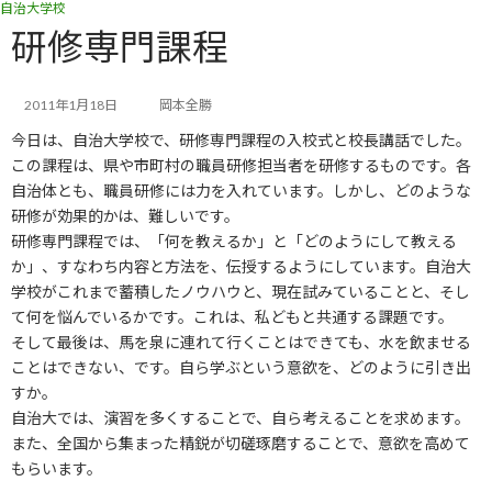
自治大学校
コ
ナ
ン
ビ
研修専門課程
テ
ゲ
ン
ー
ツ
シ
2011年1月18日
岡本全勝
へ
ョ
今日は、自治大学校で、研修専門課程の入校式と校長講話でした。
ス
ン
キ
に
この課程は、県や市町村の職員研修担当者を研修するものです。各
ッ
移
自治体とも、職員研修には力を入れています。しかし、どのような
プ
動
研修が効果的かは、難しいです。
研修専門課程では、「何を教えるか」と「どのようにして教える
か」、すなわち内容と方法を、伝授するようにしています。自治大
学校がこれまで蓄積したノウハウと、現在試みていることと、そし
て何を悩んでいるかです。これは、私どもと共通する課題です。
そして最後は、馬を泉に連れて行くことはできても、水を飲ませる
ことはできない、です。自ら学ぶという意欲を、どのように引き出
すか。
自治大では、演習を多くすることで、自ら考えることを求めます。
また、全国から集まった精鋭が切磋琢磨することで、意欲を高めて
もらいます。