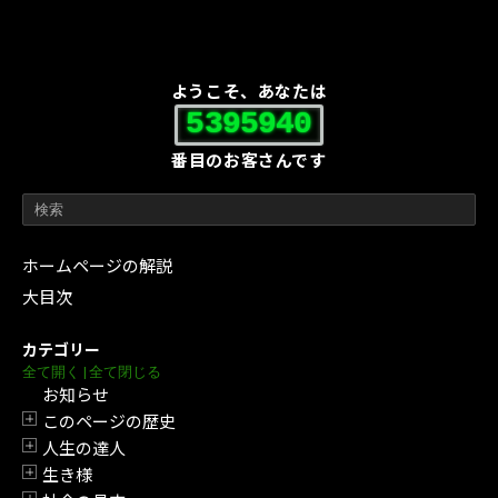
ようこそ、あなたは
5395940
番目のお客さんです
ホームページの解説
大目次
カテゴリー
全て開く
|
全て閉じる
お知らせ
このページの歴史
開閉
人生の達人
開閉
生き様
開閉