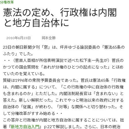
分権改革
コ
ナ
ン
ビ
憲法の定め、行政権は内閣
テ
ゲ
と地方自治体に
ン
ー
ツ
シ
へ
ョ
ス
ン
2010年6月23日
岡本全勝
キ
に
23日の朝日新聞夕刊「窓」は、坪井ゆづる論説委員の「憲法65条の
ッ
移
ふたり」でした。
プ
動
・・（菅直人首相が所信表明演説で述べた松下圭一先生が）菅氏の
かつての国会質問を「あれが分権のひとつの起点になった」とほめ
ていたのを覚えている。
質疑は1996年の衆院予算委員会であった。菅氏は憲法65条「行政権
は、内閣に属する」について、「この行政権の中に自治体の行政権
も含まれるのか」とただした。内閣法制局長官は「含まれない」と
答えた。新しい解釈だった。これでやっと明治以来の政府に対する
自治体の「従属」が終わり、「対等」な関係へと切り替わった。そ
して分権改革がすすみ始める・・
この答弁と行政権が内閣と地方自治体に属することについては、拙
著『
新地方自治入門
』ｐ22で解説しました。さらに、日本の統治