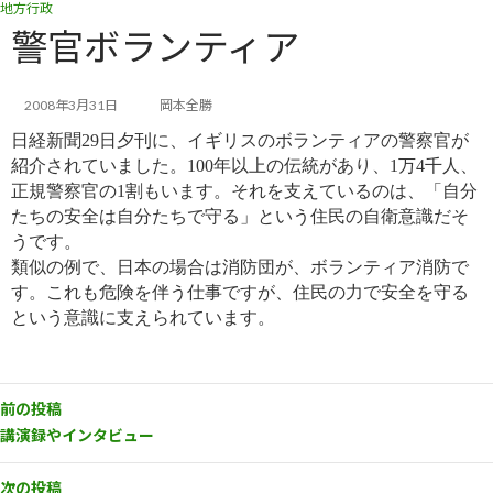
地方行政
コ
ナ
ン
ビ
警官ボランティア
テ
ゲ
ン
ー
ツ
シ
2008年3月31日
岡本全勝
へ
ョ
日経新聞29日夕刊に、イギリスのボランティアの警察官が
ス
ン
キ
に
紹介されていました。100年以上の伝統があり、1万4千人、
ッ
移
正規警察官の1割もいます。それを支えているのは、「自分
プ
動
たちの安全は自分たちで守る」という住民の自衛意識だそ
うです。
類似の例で、日本の場合は消防団が、ボランティア消防で
す。これも危険を伴う仕事ですが、住民の力で安全を守る
という意識に支えられています。
前の投稿
講演録やインタビュー
次の投稿