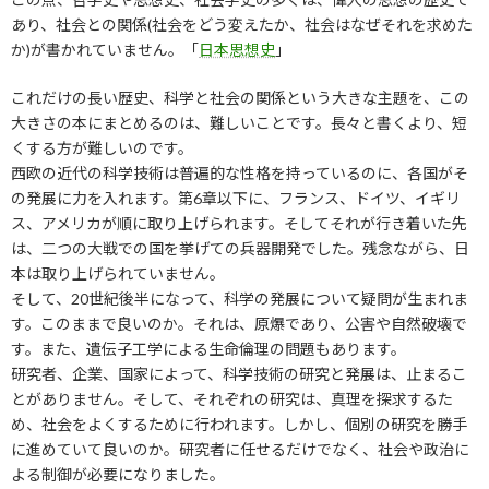
あり、社会との関係(社会をどう変えたか、社会はなぜそれを求めた
か)が書かれていません。「
日本思想史
」
これだけの長い歴史、科学と社会の関係という大きな主題を、この
大きさの本にまとめるのは、難しいことです。長々と書くより、短
くする方が難しいのです。
西欧の近代の科学技術は普遍的な性格を持っているのに、各国がそ
の発展に力を入れます。第6章以下に、フランス、ドイツ、イギリ
ス、アメリカが順に取り上げられます。そしてそれが行き着いた先
は、二つの大戦での国を挙げての兵器開発でした。残念ながら、日
本は取り上げられていません。
そして、20世紀後半になって、科学の発展について疑問が生まれま
す。このままで良いのか。それは、原爆であり、公害や自然破壊で
す。また、遺伝子工学による生命倫理の問題もあります。
研究者、企業、国家によって、科学技術の研究と発展は、止まるこ
とがありません。そして、それぞれの研究は、真理を探求するた
め、社会をよくするために行われます。しかし、個別の研究を勝手
に進めていて良いのか。研究者に任せるだけでなく、社会や政治に
よる制御が必要になりました。