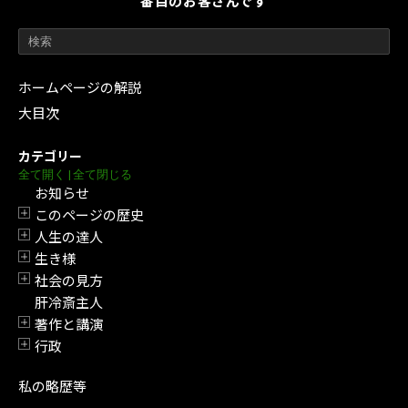
番目のお客さんです
ホームページの解説
大目次
カテゴリー
全て開く
|
全て閉じる
お知らせ
このページの歴史
開閉
人生の達人
開閉
生き様
開閉
社会の見方
開閉
肝冷斎主人
著作と講演
開閉
行政
開閉
私の略歴等