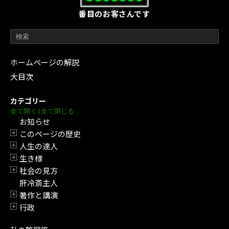
番目のお客さんです
ホームページの解説
大目次
カテゴリー
全て開く
|
全て閉じる
お知らせ
このページの歴史
開閉
人生の達人
開閉
生き様
開閉
社会の見方
開閉
肝冷斎主人
著作と講演
開閉
行政
開閉