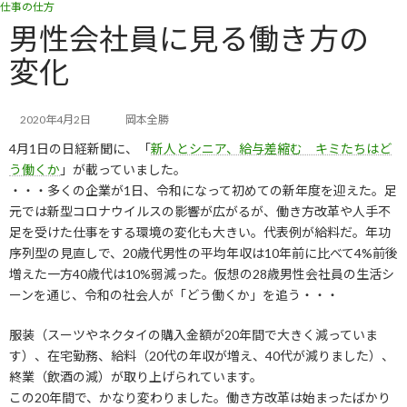
仕事の仕方
コ
ナ
ン
ビ
男性会社員に見る働き方の
テ
ゲ
変化
ン
ー
ツ
シ
へ
ョ
ス
ン
2020年4月2日
岡本全勝
キ
に
4月1日の日経新聞に、「
新人とシニア、給与差縮む キミたちはど
ッ
移
う働くか
」が載っていました。
プ
動
・・・多くの企業が1日、令和になって初めての新年度を迎えた。足
元では新型コロナウイルスの影響が広がるが、働き方改革や人手不
足を受けた仕事をする環境の変化も大きい。代表例が給料だ。年功
序列型の見直しで、20歳代男性の平均年収は10年前に比べて4%前後
増えた一方40歳代は10%弱減った。仮想の28歳男性会社員の生活シ
ーンを通じ、令和の社会人が「どう働くか」を追う・・・
服装（スーツやネクタイの購入金額が20年間で大きく減っていま
す）、在宅勤務、給料（20代の年収が増え、40代が減りました）、
終業（飲酒の減）が取り上げられています。
この20年間で、かなり変わりました。働き方改革は始まったばかり