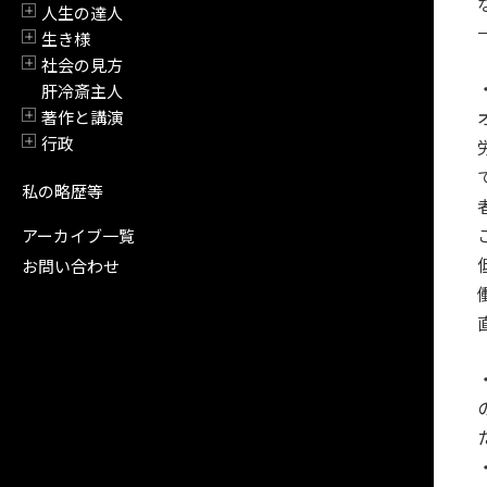
人生の達人
開閉
生き様
開閉
社会の見方
開閉
肝冷斎主人
著作と講演
開閉
行政
開閉
私の略歴等
アーカイブ一覧
お問い合わせ