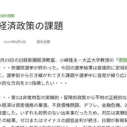
政治の役割
経済政策の課題
2019年8月3日
岡本全勝
7月29日の日経新聞経済教室、小峰隆夫・大正大学教授の「
参院
・・・参議院選挙が終わった。今回の選挙結果は直接的に安倍
に、選挙前から引き継がれてきた課題や選挙中に各党が繰り広
本的な方向を3つ指摘したい・・・
・・・第1は非常時型の実験的・冒険的政策から平時の正統的な
本経済は資産価格の暴落、不良債権問題、デフレ、金融危機、2
直面した。いずれも前例のない出来事だったため、対応は実験
その結果、ゼロまたはマイナスの超低金利が続き、日銀が新規