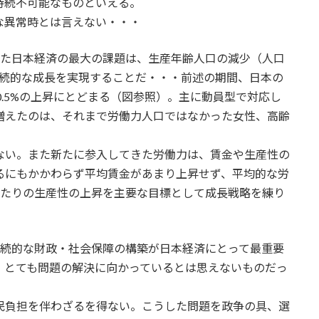
持続不可能なものといえる。
な異常時とは言えない・・・
みた日本経済の最大の課題は、生産年齢人口の減少（人口
持続的な成長を実現することだ・・・前述の期間、日本の
0.5%の上昇にとどまる（図参照）。主に動員型で対応し
増えたのは、それまで労働力人口ではなかった女性、高齢
ない。また新たに参入してきた労働力は、賃金や生産性の
るにもかかわらず平均賃金があまり上昇せず、平均的な労
当たりの生産性の上昇を主要な目標として成長戦略を練り
持続的な財政・社会保障の構築が日本経済にとって最重要
、とても問題の解決に向かっているとは思えないものだっ
民負担を伴わざるを得ない。こうした問題を政争の具、選