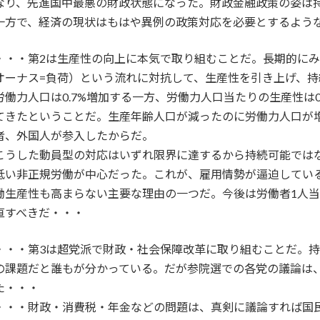
なり、先進国中最悪の財政状態になった。財政金融政策の姿は
一方で、経済の現状はもはや異例の政策対応を必要とするよう
・・・第2は生産性の向上に本気で取り組むことだ。長期的に
オーナス=負荷）という流れに対抗して、生産性を引き上げ、
労働力人口は0.7%増加する一方、労働力人口当たりの生産性は
てきたということだ。生産年齢人口が減ったのに労働力人口が
者、外国人が参入したからだ。
こうした動員型の対応はいずれ限界に達するから持続可能では
低い非正規労働が中心だった。これが、雇用情勢が逼迫してい
働生産性も高まらない主要な理由の一つだ。今後は労働者1人
直すべきだ・・・
・・・第3は超党派で財政・社会保障改革に取り組むことだ。
の課題だと誰もが分かっている。だが参院選での各党の議論は
た・・・
・・・財政・消費税・年金などの問題は、真剣に議論すれば国