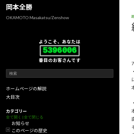
コ
ナ
岡本全勝
ン
ビ
テ
ゲ
OKAMOTO Masakatsu/Zenshow
ン
ー
ツ
シ
へ
ョ
ようこそ、あなたは
ス
ン
5396006
キ
に
番目のお客さんです
ッ
移
プ
動
ホームページの解説
大目次
カテゴリー
全て開く
|
全て閉じる
お知らせ
このページの歴史
開閉