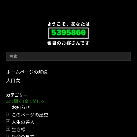
ようこそ、あなたは
5395860
番目のお客さんです
ホームページの解説
大目次
カテゴリー
全て開く
|
全て閉じる
お知らせ
このページの歴史
開閉
人生の達人
開閉
生き様
開閉
社会の見方