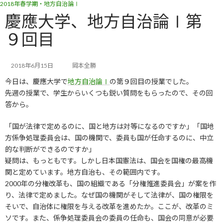
2018年春学期・地方自治論Ⅰ
コ
ナ
ン
ビ
慶應大学、地方自治論Ⅰ第
テ
ゲ
９回目
ン
ー
ツ
シ
へ
ョ
ス
ン
2018年6月15日
岡本全勝
キ
に
今日は、慶應大学で
地方自治論Ⅰ
の第９回目の授業でした。
ッ
移
先週の授業で、学生からいくつも鋭い質問をもらったので、その回
プ
動
答から。
「国が法律で定めるのに、国と地方は対等になるのですか」「国地
方係争処理委員会は、国の機関で、委員も国が任命するのに、中立
的な判断ができるのですか」
疑問は、もっともです。しかし日本国憲法は、国会を国権の最高機
関と定めています。地方自治も、その範囲内です。
2000年の分権改革も、国の組織である「分権推進委員会」が案を作
り、法律で定めました。なぜ国の機関がそして法律が、国の権限を
そいで、自治体に権限を与える改革を進めたか。ここが、改革のミ
ソです。また、係争処理委員会の委員の任命も、国会の同意が必要