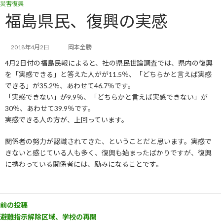
災害復興
コ
ナ
ン
ビ
福島県民、復興の実感
テ
ゲ
ン
ー
ツ
シ
2018年4月2日
岡本全勝
へ
ョ
4月2日付の福島民報によると、社の県民世論調査では、県内の復興
ス
ン
キ
に
を「実感できる」と答えた人がが11.5％、「どちらかと言えば実感
ッ
移
できる」が35.2％、あわせて46.7％です。
プ
動
「実感できない」が9.9％、「どちらかと言えば実感できない」が
30％、あわせて39.9％です。
実感できる人の方が、上回っています。
関係者の努力が認識されてきた、ということだと思います。実感で
きないと感じている人も多く、復興も始まったばかりですが、復興
に携わっている関係者には、励みになることです。
前の投稿
避難指示解除区域、学校の再開