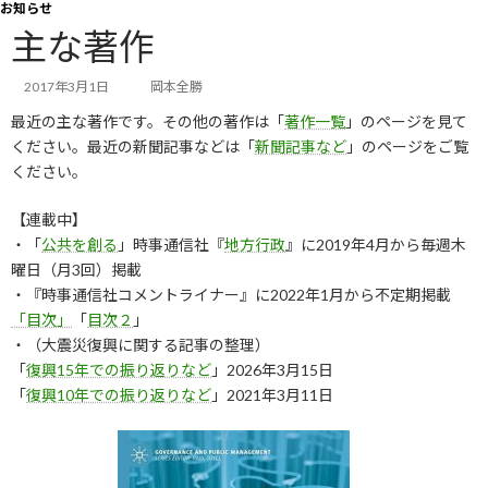
お知らせ
コ
ナ
ン
ビ
主な著作
テ
ゲ
ン
ー
2017年3月1日
岡本全勝
ツ
シ
へ
ョ
最近の主な著作です。その他の著作は「
著作一覧
」のページを見て
ス
ン
ください。最近の新聞記事などは「
新聞記事など
」のページをご覧
キ
に
ください。
ッ
移
プ
動
【連載中】
・「
公共を創る
」時事通信社『
地方行政
』に2019年4月から毎週木
曜日（月3回）掲載
・『時事通信社コメントライナー』に2022年1月から不定期掲載
「目次」
「
目次２
」
・（大震災復興に関する記事の整理）
「
復興15年での振り返りなど
」2026年3月15日
「
復興10年での振り返りなど
」2021年3月11日