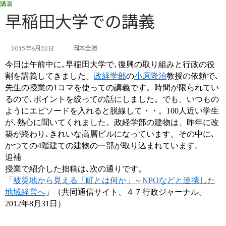
講演
コ
ナ
ン
ビ
早稲田大学での講義
テ
ゲ
ン
ー
ツ
シ
2015年6月22日
岡本全勝
へ
ョ
今日は午前中に､早稲田大学で､復興の取り組みと行政の役
ス
ン
キ
に
割を講義してきました。
政経学部
の
小原隆治
教授の依頼で､
ッ
移
先生の授業の1コマを使っての講義です。時間が限られてい
プ
動
るので､ポイントを絞っての話にしました。でも、いつもの
ようにエピソードを入れると脱線して・・。100人近い学生
が､熱心に聞いてくれました。政経学部の建物は、昨年に改
築が終わり､きれいな高層ビルになっています。その中に､
かつての4階建ての建物の一部が取り込まれています。
追補
授業で紹介した拙稿は､次の通りです。
「
被災地から見える「町とは何か」～NPOなどと連携した
地域経営へ
」（共同通信サイト、４７行政ジャーナル。
2012年8月31日
）