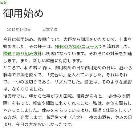
日記
コ
ナ
ン
ビ
御用始め
テ
ゲ
ン
ー
ツ
シ
2015年1月5日
岡本全勝
へ
ョ
今日は御用始め。復興庁では、大臣から訓示をいただいて、仕事を
ス
ン
キ
に
始めました。その様子は、
NHKのお昼のニュース
でも流れました。
ッ
移
課題と取り組み方針
は明確になっています。それぞれの対策を加速
プ
動
します。また、新しい課題に対応します。
ところで、私の若い頃は、御用納めの日や御用始めの日は、昼から
職場でお酒を飲んで、「気合い」を入れていました。それはそれ
で、一つの区切りであり、リズムでした。最近は、そのような風習
は、なくなりました。
復興庁でも、朝から仕事がフル回転。職員が次々と、｢冬休みの宿
題」をもって、報告や相談に来てくれました。私は、身体も頭もし
ゃきっとしました。休みをもらっているより、職場で仕事をしてい
る方が、充実します。貧乏性です（苦笑）。夜のお酒も、休みの日
より、今日の方がおいしかったです。