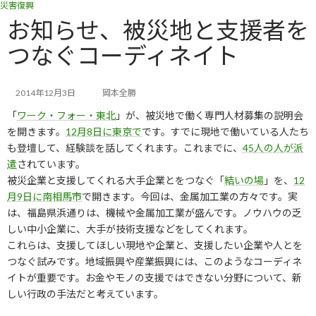
災害復興
コ
ナ
ン
ビ
お知らせ、被災地と支援者を
テ
ゲ
つなぐコーディネイト
ン
ー
ツ
シ
へ
ョ
ス
ン
2014年12月3日
岡本全勝
キ
に
「
ワーク・フォー・東北
」が、被災地で働く専門人材募集の説明会
ッ
移
を開きます。
12月8日に東京で
です。すでに現地で働いている人たち
プ
動
も登壇して、経験談を話してくれます。これまでに、
45人の人が派
遣
されています。
被災企業と支援してくれる大手企業とをつなぐ「
結いの場
」を、
12
月9日に南相馬市
で開きます。今回は、金属加工業の方々です。実
は、福島県浜通りは、機械や金属加工業が盛んです。ノウハウの乏
しい中小企業に、大手が技術支援などをしてくれます。
これらは、支援してほしい現地や企業と、支援したい企業や人とを
つなぐ試みです。地域振興や産業振興には、このようなコーディネ
イトが重要です。お金やモノの支援ではできない分野について、新
しい行政の手法だと考えています。