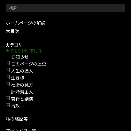
ホームページの解説
大目次
カテゴリー
全て開く
|
全て閉じる
お知らせ
このページの歴史
開閉
人生の達人
開閉
生き様
開閉
社会の見方
開閉
肝冷斎主人
著作と講演
開閉
行政
開閉
私の略歴等
アーカイブ一覧