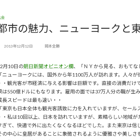
社会
都市の魅力、ニューヨークと
2013年12月12日
岡本全勝
12月10日の
朝日新聞オピニオン欄
、「ＮＹから見る、おもてな
「ニューヨークには、国外から年1100万人が訪れます。人々
・・観光客が市経済に与える影響は巨額です。直接の消費だけで
果は550億ドルにもなります。雇用の面では37万人分の職が
成長スピードは最も速い・・
「東京も日本全体も観光客誘致に力を入れていますが、セール
・・私は10回以上、日本を訪れていますが、素晴らしい地域が
すぎて、快適で外に出たくなくなるほどでした。また東京は信
その中心に皇居があることに象徴されるように優雅さや美しさ