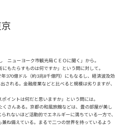
東京
し ニューヨーク市観光局ＣＥＯに聞く」から。
が街にもたらすものは何ですか」という問に対して。
年370億ドル（約3兆8千億円）にもなるし、経済波及効
生み出される。金融産業などと比べると規模は劣りますが、
スポイントは何だと思いますか」という問には。
たくさんある。京都の和風旅館などは、畳の部屋が美し
じられないほど活動的でエネルギーに満ちている一方で、
も兼ね備えている。まるで二つの世界を持っているよう