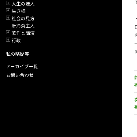
人生の達人
開閉
生き様
開閉
社会の見方
開閉
肝冷斎主人
著作と講演
開閉
行政
開閉
私の略歴等
アーカイブ一覧
お問い合わせ