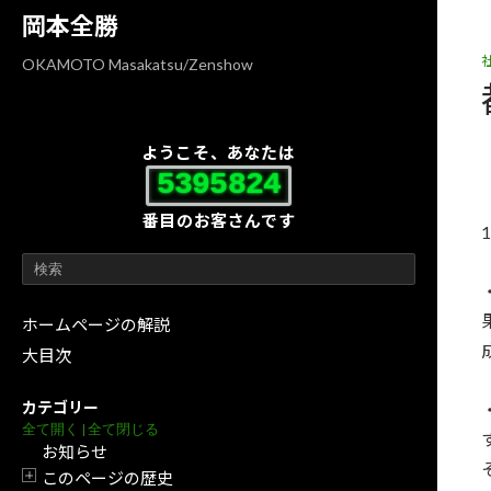
コ
ナ
岡本全勝
ン
ビ
テ
ゲ
OKAMOTO Masakatsu/Zenshow
ン
ー
ツ
シ
へ
ョ
ようこそ、あなたは
ス
ン
5395824
キ
に
番目のお客さんです
ッ
移
プ
動
ホームページの解説
大目次
カテゴリー
全て開く
|
全て閉じる
お知らせ
このページの歴史
開閉