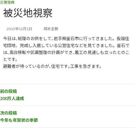
災害復興
コ
ナ
ン
ビ
被災地視察
テ
ゲ
ン
ー
ツ
シ
2013年12月1日
岡本全勝
へ
ョ
今日は､総理のお供をして､岩手県釜石市に行ってきました。仮設住
ス
ン
キ
に
宅団地、完成し入居している公営住宅などを見てきました。釜石で
ッ
移
は､高台移転や区画整理の計画ができ､着工の見通しも立ったとのこ
プ
動
とです。
避難者が待っているのが､住宅です｡工事を急ぎます。
前の投稿
200万人達成
次の投稿
今年も年賀状の季節