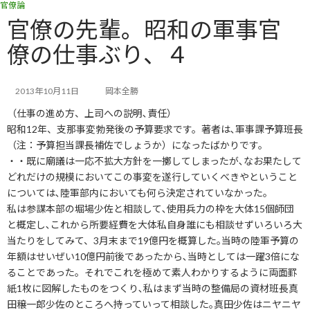
官僚論
コ
ナ
ン
ビ
官僚の先輩。昭和の軍事官
テ
ゲ
僚の仕事ぶり、４
ン
ー
ツ
シ
へ
ョ
ス
ン
2013年10月11日
岡本全勝
キ
に
（仕事の進め方、上司への説明､責任）
ッ
移
昭和12年、支那事変勃発後の予算要求です。著者は､軍事課予算班長
プ
動
（注：予算担当課長補佐でしょうか）になったばかりです。
・・既に廟議は一応不拡大方針を一擲してしまったが､なお果たして
どれだけの規模においてこの事変を遂行していくべきやということ
については､陸軍部内においても何ら決定されていなかった。
私は参謀本部の堀場少佐と相談して､使用兵力の枠を大体15個師団
と概定し､これから所要経費を大体私自身誰にも相談せずいろいろ大
当たりをしてみて、3月末まで19億円を概算した｡当時の陸軍予算の
年額はせいぜい10億円前後であったから､当時としては一躍3倍にな
ることであった。それでこれを極めて素人わかりするように両面罫
紙1枚に図解したものをつくり､私はまず当時の整備局の資材班長真
田穣一郎少佐のところへ持っていって相談した｡真田少佐はニヤニヤ