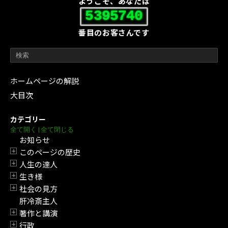
ようこそ、あなたは
5395740
番目のお客さんです
ホームページの解説
大目次
カテゴリー
全て開く
|
全て閉じる
お知らせ
このページの歴史
開閉
人生の達人
開閉
生き様
開閉
社会の見方
開閉
肝冷斎主人
著作と講演
開閉
行政