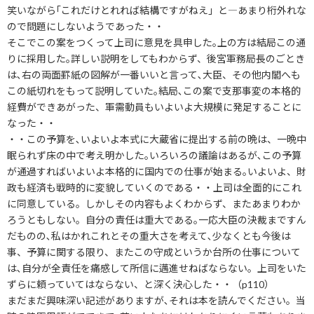
笑いながら｢これだけとれれば結構ですがねえ」と―あまり桁外れな
ので問題にしないようであった・・
そこでこの案をつくって上司に意見を具申した｡上の方は結局この通
りに採用した｡詳しい説明をしてもわからず、後宮軍務局長のごとき
は､右の両面罫紙の図解が一番いいと言って､大臣、その他内閣へも
この紙切れをもって説明していた｡結局､この案で支那事変の本格的
経費ができあがった、軍需動員もいよいよ大規模に発足することに
なった・・
・・この予算を､いよいよ本式に大蔵省に提出する前の晩は、一晩中
眠られず床の中で考え明かした｡いろいろの議論はあるが､この予算
が通過すればいよいよ本格的に国内での仕事が始まる｡いよいよ、財
政も経済も戦時的に変貌していくのである・・上司は全面的にこれ
に同意している。しかしその内容もよくわからず、またあまりわか
ろうともしない。自分の責任は重大である｡一応大臣の決裁まですん
だものの､私はかれこれとその重大さを考えて､少なくとも今後は
事、予算に関する限り、またこの守成というか台所の仕事について
は､自分が全責任を痛感して所信に邁進せねばならない。上司をいた
ずらに頼っていてはならない、と深く決心した・・（p110）
まだまだ興味深い記述がありますが､それは本を読んでください。当