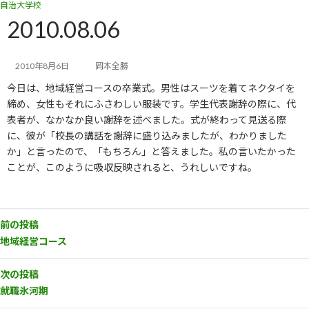
自治大学校
コ
ナ
ン
ビ
2010.08.06
テ
ゲ
ン
ー
ツ
シ
2010年8月6日
岡本全勝
へ
ョ
今日は、地域経営コースの卒業式。男性はスーツを着てネクタイを
ス
ン
キ
に
締め、女性もそれにふさわしい服装です。学生代表謝辞の際に、代
ッ
移
表者が、なかなか良い謝辞を述べました。式が終わって見送る際
プ
動
に、彼が「校長の講話を謝辞に盛り込みましたが、わかりました
か」と言ったので、「もちろん」と答えました。私の言いたかった
ことが、このように吸収反映されると、うれしいですね。
前の投稿
地域経営コース
次の投稿
就職氷河期