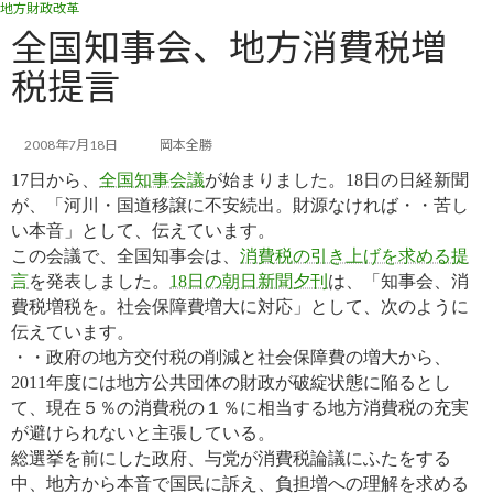
地方財政改革
コ
ナ
ン
ビ
全国知事会、地方消費税増
テ
ゲ
税提言
ン
ー
ツ
シ
へ
ョ
ス
ン
2008年7月18日
岡本全勝
キ
に
17日から、
全国知事会議
が始まりました。18日の日経新聞
ッ
移
が、「河川・国道移譲に不安続出。財源なければ・・苦し
プ
動
い
本音」として、伝えています。
この会議で、全国知事会は、
消費税の引き上げを求める提
言
を発表しました。
18日の朝日新聞夕刊
は、「知事会、消
費税増税を。社会保障費増大に対応」として、次のように
伝えています。
・・政府の地方交付税の削減と社会保障費の増大から、
2011年度には地方公共団体の財政が破綻状態に陥るとし
て、現在５％の消費税の１％に相当する地方消費税の充実
が避けられないと主張している。
総選挙を前にした政府、与党が消費税論議にふたをする
中、地方から本音で国民に訴え、負担増への理解を求める