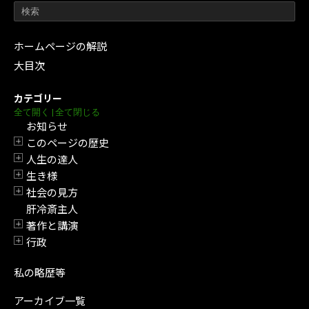
ホームページの解説
大目次
カテゴリー
全て開く
|
全て閉じる
お知らせ
このページの歴史
開閉
人生の達人
開閉
生き様
開閉
社会の見方
開閉
肝冷斎主人
著作と講演
開閉
行政
開閉
私の略歴等
アーカイブ一覧