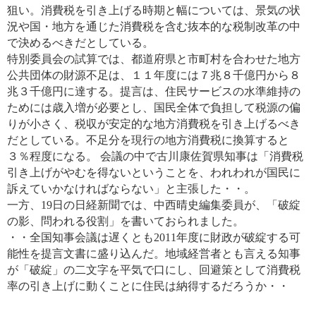
狙い。消費税を引き上げる時期と幅については、景気の状
況や国・地方を通じた消費税を含む抜本的な税制改革の
中
で決めるべきだとしている。
特別委員会の試算では、都道府県と市町村を合わせた地方
公共団体の財源不足は、１１年度には７兆８千億円から８
兆３千億円に達する。提言は、住民サービスの水準維持の
ためには歳入増が必要とし、国民全体で負担して税源の
偏
りが小さく、税収が安定的な地方消費税を引き上げるべき
だとしている。不足分を現行の地方消費税に換算すると
３％程度になる。 会議の中で古川康佐賀県知事は「消費税
引き上げがやむを得ないということを、われわれが国民に
訴えていかなければならない」と主張した・・。
一方、19日の日経新聞では、中西晴史編集委員が、「破綻
の影、問われる役割」を書いておられました。
・・全国知事会議は遅くとも2011年度に財政が破綻する可
能性を提言文書に盛り込んだ。地域経営者とも言える知事
が「破綻」の二文字を平気で口にし、回避策として消費税
率の引き上げに動くことに住民は納得するだろうか・・