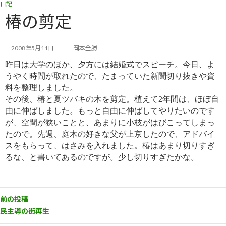
日記
コ
ナ
ン
ビ
椿の剪定
テ
ゲ
ン
ー
ツ
シ
2008年5月11日
岡本全勝
へ
ョ
昨日は大学のほか、夕方には結婚式でスピーチ。今日、よ
ス
ン
キ
に
うやく時間が取れたので、たまっていた新聞切り抜きや資
ッ
移
料を整理しました。
プ
動
その後、椿と夏ツバキの木を剪定。植えて2年間は、ほぼ自
由に伸ばしました。もっと自由に伸ばしてやりたいのです
が、空間が狭いことと、あまりに小枝がはびこってしまっ
たので。先週、庭木の好きな父が上京したので、アドバイ
スをもらって、はさみを入れました。椿はあまり切りすぎ
るな、と書いてあるのですが。少し切りすぎたかな。
前の投稿
民主導の街再生