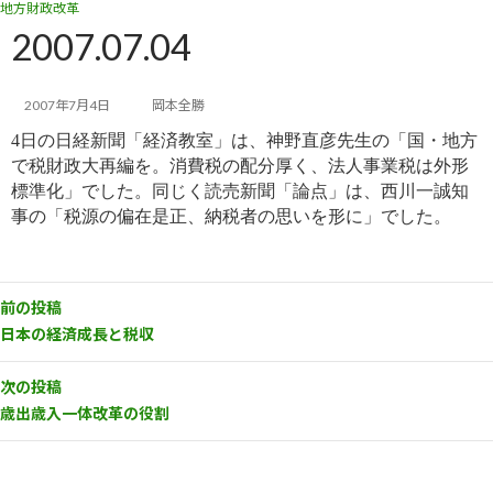
地方財政改革
コ
ナ
ン
ビ
2007.07.04
テ
ゲ
ン
ー
ツ
シ
2007年7月4日
岡本全勝
へ
ョ
4日の日経新聞「経済教室」は、神野直彦先生の「国・地方
ス
ン
キ
に
で税財政大再編を。消費税の配分厚く、法人事業税は外形
ッ
移
標準化」でした。同じく読売新聞「論点」は、西川一誠知
プ
動
事の「税源の偏在是正、納税者の思いを形に」でした。
前の投稿
日本の経済成長と税収
次の投稿
歳出歳入一体改革の役割