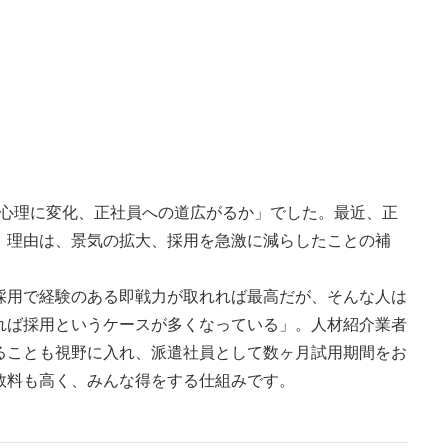
で企業心理に変化、正社員への道広がるか」でした。最
近、正
。理由は、景気の拡大、採用を急激に減らした
ことの補
採用で経験のある即戦力が取れれば最高だが、そんな人
は
れば採用というケースが多くなっている」。人材紹介業
者
ることも視野に入れ、派遣社員として数ヶ月試用期間
をお
数料も高く、みんな得をする仕組みです。