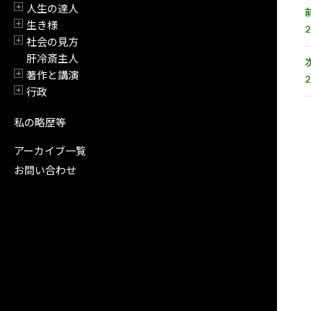
人生の達人
開閉
生き様
2
開閉
社会の見方
開閉
肝冷斎主人
著作と講演
2
開閉
行政
開閉
私の略歴等
アーカイブ一覧
お問い合わせ