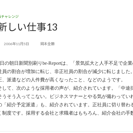
再チャレンジ
新しい仕事13
2006年11月5日
岡本全勝
4日の朝日新聞別刷りbe-Reportは、「景気拡大と人手不足
社員の割合が増加に転じ、非正社員の割合が減少に転じました
正、派遣などの人件費が高くなったこと、などのようです。
そして、次のような採用者の声が、紹介されています。「中途
そうそう入ってこない。ビジネスマナーとやる気が備わってい
の「紹介予定派遣」も、紹介されています。正社員に切り替わ
く制度です。採用する会社と求職者はもちろん、紹介会社の手