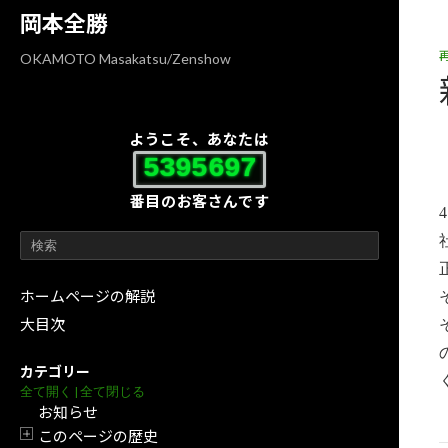
コ
ナ
岡本全勝
ン
ビ
テ
ゲ
OKAMOTO Masakatsu/Zenshow
ン
ー
ツ
シ
へ
ョ
ようこそ、あなたは
ス
ン
5395697
キ
に
番目のお客さんです
ッ
移
プ
動
ホームページの解説
大目次
カテゴリー
全て開く
|
全て閉じる
お知らせ
このページの歴史
開閉