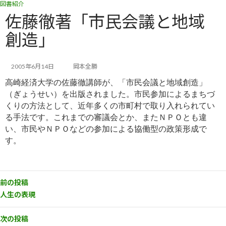
図書紹介
コ
ナ
ン
ビ
佐藤徹著「市民会議と地域
テ
ゲ
創造」
ン
ー
ツ
シ
へ
ョ
ス
ン
2005年6月14日
岡本全勝
キ
に
高崎経済大学の佐藤徹講師が、「市民会議と地域創造」
ッ
移
（ぎょうせい）を出版されました。市民参加によるまちづ
プ
動
くりの
方法として、近年多くの市町村で取り入れられてい
る手法です。これまでの審議会とか、またＮＰＯとも違
い、市民やＮＰ
Ｏなどの参加による協働型の政策形成で
す。
前の投稿
人生の表現
次の投稿