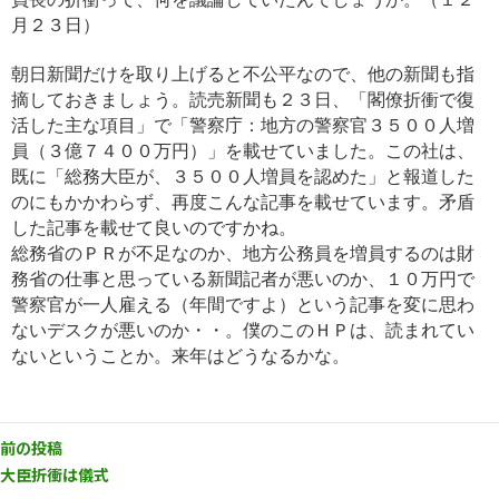
月２３日）
朝日新聞だけを取り上げると不公平なので、他の新聞も指
摘しておきましょう。読売新聞も２３日、「閣僚折衝で復
活し
た主な項目」で「警察庁：地方の警察官３５００人増
員（３億７４００万円）」を載せていました。この社は、
既に「総務大臣
が、３５００人増員を認めた」と報道した
のにもかかわらず、再度こんな記事を載せています。矛盾
した記事を載せて良
いのですかね。
総務省のＰＲが不足なのか、地方公務員を増員するのは財
務省の仕事と思っている新聞記者が悪いのか、１０万円で
警察官が一人雇える（年間ですよ）という記事を変に思わ
ないデスクが悪いのか・・。僕のこのＨＰは、読まれてい
ないと
いうことか。来年はどうなるかな。
前の投稿
大臣折衝は儀式