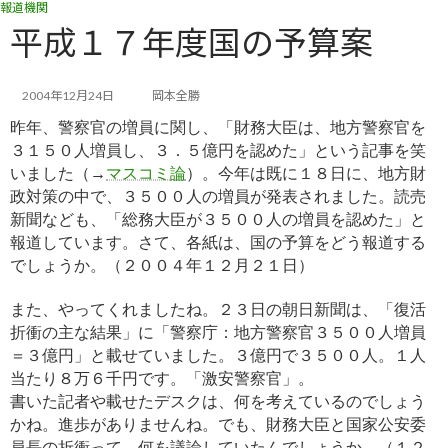
報道機関
コ
ナ
ン
ビ
平成１７年度国の予算案
テ
ゲ
ン
ー
ツ
シ
2004年12月24日
岡本全勝
へ
ョ
昨年、警察官の増員に関し、「財務大臣は、地方警察官を
ス
ン
キ
に
３１５０人増員し、３．５億円を認めた」という記事を笑
ッ
移
いまし
た（→
マスコミ論
）。今年は既に１８日に、地方財
プ
動
政対策の中で、３５００人の増員が発表されました。読売
新聞など
も、「総務大臣が３５００人の増員を認めた」と
報道しています。さて、各紙は、国の予算をどう報道する
でしょうか。（２０
０４年１２月２１日）
また、やってくれましたね。２３日の朝日新聞は、「復活
折衝の主な結果」に「警察庁：地方警察官３５００人増員
＝３億
円」と載せていました。３億円で３５００人。１人
当たり８万６千円です。「激安警察官」。
書いた記者や載せたデスクは、何を考えているのでしょう
かね。進歩がありませんね。でも、財務大臣と国家公安委
員
長の折衝って、何を議論していたんでしょうか。（１２