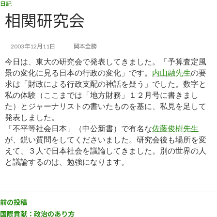
日記
コ
ナ
ン
ビ
相関研究会
テ
ゲ
ン
ー
ツ
シ
2003年12月11日
岡本全勝
へ
ョ
今日は、東大の研究会で発表してきました。「予算査定風
ス
ン
キ
に
景の変化に見る日本の行政の変化」です。
内山融先生
の要
ッ
移
求は「財政による行政支配の神話を疑う」でした。数字と
プ
動
私の体験（ここまでは
「地方財務」１２月号
に書きまし
た）とジャーナリストの書いたものを基に、私見を足して
発表しました。
「不平等社会日本」（中公新書）で有名な
佐藤俊樹先生
が、鋭い質問をしてくださいました。研究会後も場所を変
えて、３人で日本社会を議論してきました。別の世界の人
と議論するのは、勉強になります。
前の投稿
国際貢献：政治のあり方