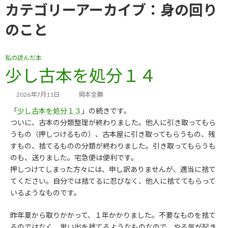
コ
ナ
カテゴリーアーカイブ：身の回り
ン
ビ
テ
ゲ
のこと
ン
ー
ツ
シ
へ
ョ
私の読んだ本
ス
ン
少し古本を処分１４
キ
に
ッ
移
2026年7月11日
岡本全勝
プ
動
「
少し古本を処分１３
」の続きです。
ついに、古本の分類整理が終わりました。他人に引き取ってもら
うもの（押しつけるもの）、古本屋に引き取ってもらうもの、残
すもの、捨てるものの分類が終わりました。引き取ってもらうも
のも、送りました。宅急便は便利です。
押しつけてしまった方々には、申し訳ありませんが、適当に捨て
てください。自分では捨てるに忍びなく、他人に捨ててもらって
いるようなものです。
昨年夏から取りかかって、１年かかりました。不要なものを捨て
るのではなく、思い出を捨てるようなものなので、やる気が起き