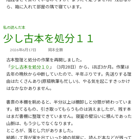
ら、箱に入れて部屋の隅で寝ています。
私の読んだ本
少し古本を処分１１
2026年6月17日
岡本全勝
古本整理と処分の作業を再開しました。
「
少し古本を処分１０
」（3月28日）から、ほぼ3か月。作業は
去年の晩秋から中断していたので、半年ぶりです。先送りする理
由はたくさんあり(原稿執筆も忙しい)、やる気を起こすきっかけ
はなかなかありません。
書斎の本棚を眺めると、半分以上は棚卸しと分類が終わっていま
す。捨てるもの、引き取ってもらうものは消えましたが、残す本
はまだ書棚に整理できていません。寝室の壁沿いに積んであった
山脈は、もう少しでなくなります。
ところが、落とし穴がありました。
結婚して我が家を出ていった娘の部屋に、読んだ本などが残って