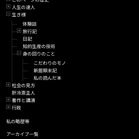
開閉
人生の達人
開閉
生き様
開閉
体験談
旅行記
開閉
日記
知的生産の技術
身の回りのこと
開閉
こだわりのモノ
新居顛末記
私の読んだ本
社会の見方
開閉
肝冷斎主人
著作と講演
開閉
行政
開閉
私の略歴等
アーカイブ一覧