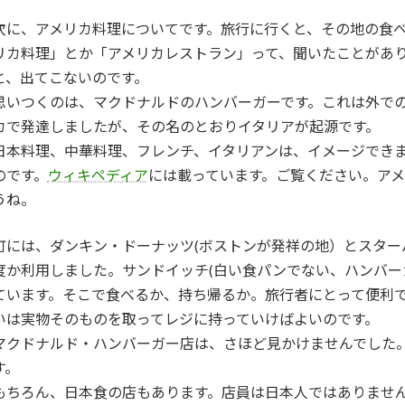
次に、アメリカ料理についてです。旅行に行くと、その地の食
リカ料理」とか「アメリカレストラン」って、聞いたことがあ
と、出てこないのです。
思いつくのは、マクドナルドのハンバーガーです。これは外で
カで発達しましたが、その名のとおりイタリアが起源です。
日本料理、中華料理、フレンチ、イタリアンは、イメージでき
のです。
ウィキペディア
には載っています。ご覧ください。ア
うね。
町には、ダンキン・ドーナッツ(ボストンが発祥の地）とスター
度か利用しました。サンドイッチ(白い食パンでない、ハンバ
ています。そこで食べるか、持ち帰るか。旅行者にとって便利
いは実物そのものを取ってレジに持っていけばよいのです。
マクドナルド・ハンバーガー店は、さほど見かけませんでした
す。
もちろん、日本食の店もあります。店員は日本人ではありませ