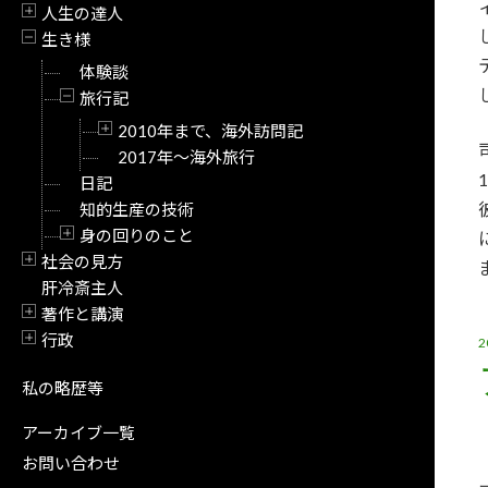
人生の達人
開閉
生き様
開閉
体験談
旅行記
開閉
2010年まで、海外訪問記
開閉
2017年～海外旅行
日記
知的生産の技術
身の回りのこと
開閉
社会の見方
開閉
肝冷斎主人
著作と講演
開閉
行政
開閉
私の略歴等
アーカイブ一覧
お問い合わせ