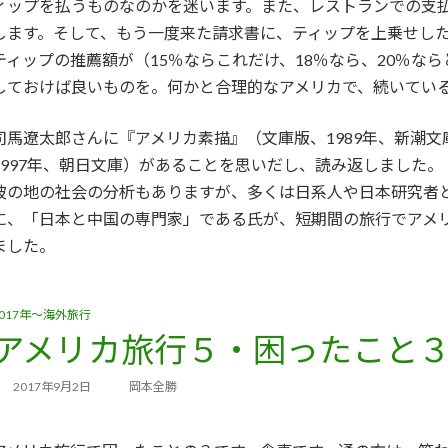
ィップを払うものなのかを迷います。また、レストランでの支
します。そして、もう一度来た請求書に、ティップを上乗せした
ティップの推薦額が（15％ならこれだけ、18％なら、20％な
しておけば良いものを。何かと合理的なアメリカで、続いてい
司馬遼太郎さんに『アメリカ素描』（文庫版、1989年、新潮文
1997年、朝日文庫）があることを思いだし、読み返しました。
彼の地の社会の分析もありますが、多くは日系人や日本研究者
に、「日本と中国の専門家」である氏が、短期間の旅行でアメ
ました。
2017年～海外旅行
アメリカ旅行５・困ったこと
2017年9月2日
岡本全勝