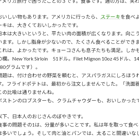
アメリカ旅行で困ったことの３です。食事です。通の方は、笑
おいしい物もあります。アメリカに行ったら、
ステーキ
を食べ
ーキは、大きくておいしかったです。
日本は大きいというと、平たい肉の面積が広くなります。向こ
います。しかし脂身が少ないので、たくさん食べることができ
これは、よかったです。キョーコさんも息子たちも満足。しか
の欄。New York Sirloin 51ドル。Filet Mignon 10oz
280グラムです）。
問題は、付け合わせの野菜を頼むと、アスパラガスにしろほう
す。フライドポテトは、最初から注文しませんでした。「洗面
この比喩は通りませんね。
ボストンのロブスターも、クラムチャウダーも、おいしかった
以下、日本人のおじさんのぼやきです。
食事の問題その1は、分量が多いことです。私は年を取って食
は多いでしょう。そして肉と油とパンでは、太ること間違いな