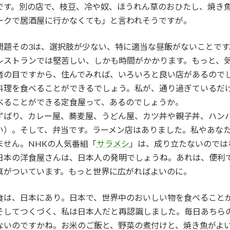
です。別の店で、枝豆、冷や奴、ほうれん草のおひたし、焼き
ークで居酒屋に行かなくても」と言われそうですが。
問題その3は、選択肢が少ない、特に適当な昼飯がないことです
レストランでは堅苦しい、しかも時間がかかります。もっと、
者の目ですから、住んでみれば、いろいろと良い店があるので
料理を食べることができるでしょう。私が、通り過ぎているだ
べることができる定食屋って、あるのでしょうか。
ずばり、カレー屋、蕎麦屋、うどん屋、カツ丼や親子丼、ハンバ
い）。そして、弁当です。ラーメン店はありました。私やあな
ません。NHKの人気番組「
サラメシ
」は、成り立たないのでは
日本の洋食屋さんは、日本人の発明でしょうね。あれは、便利
真がついています。もっと世界に広がればよいのに。
食は、日本にあり。日本で、世界中のおいしい物を食べること
そしてつくづく、私は日本人だと再認識しました。毎日あちら
ないのですかね。お米のご飯と、野菜の煮付けと、焼き魚がよ