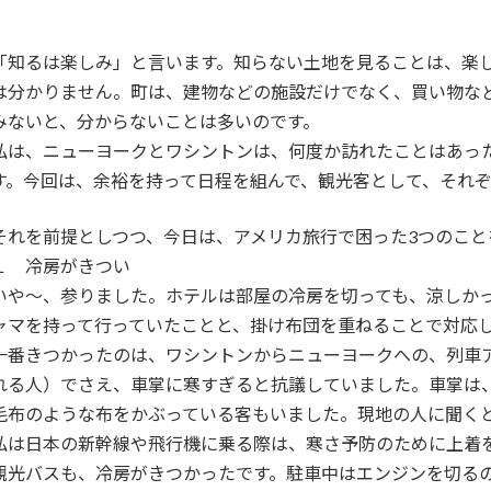
「知るは楽しみ」と言います。知らない土地を見ることは、楽
は分かりません。町は、建物などの施設だけでなく、買い物な
みないと、分からないことは多いのです。
私は、ニューヨークとワシントンは、何度か訪れたことはあっ
す。今回は、余裕を持って日程を組んで、観光客として、それ
それを前提としつつ、今日は、アメリカ旅行で困った3つのこと
１ 冷房がきつい
いや～、参りました。ホテルは部屋の冷房を切っても、涼しか
ャマを持って行っていたことと、掛け布団を重ねることで対応
一番きつかったのは、ワシントンからニューヨークへの、列車ア
れる人）でさえ、車掌に寒すぎると抗議していました。車掌は
毛布のような布をかぶっている客もいました。現地の人に聞く
私は日本の新幹線や飛行機に乗る際は、寒さ予防のために上着
観光バスも、冷房がきつかったです。駐車中はエンジンを切る