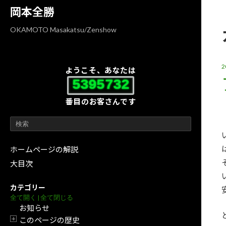
コ
ナ
岡本全勝
ン
ビ
テ
ゲ
OKAMOTO Masakatsu/Zenshow
ン
ー
ツ
シ
へ
ョ
ようこそ、あなたは
ス
ン
5395732
キ
に
番目のお客さんです
ッ
移
プ
動
ホームページの解説
大目次
カテゴリー
全て開く
|
全て閉じる
お知らせ
このページの歴史
開閉