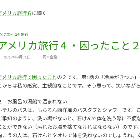
アメリカ旅行６
に続く
2017年～海外旅行
アメリカ旅行４・困ったこと
2017年8月31日
岡本全勝
アメリカ旅行で困ったこと
の２です。第1話の「冷房がきつい
こからは私の感覚、主観的なことです。そう思って、笑いなが
２ お風呂の湯船で温まれない
ホテルのバスは、もちろん西洋風のバスタブとシャワーです。
ご承知のように、洗い場がないと、石けんで体を洗う際に不便
ことができない（汚れたお湯を捨てなければならない）のです
向こうの人は、石けんとタオルで体を洗わないのでしょうね。