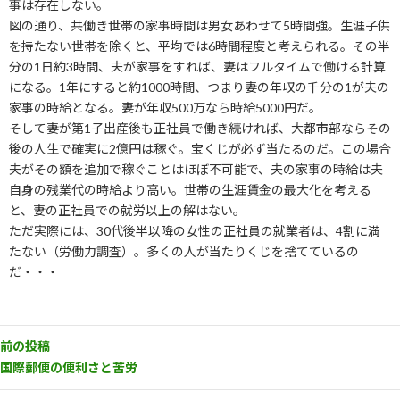
事は存在しない。
図の通り、共働き世帯の家事時間は男女あわせて5時間強。生涯子供
を持たない世帯を除くと、平均では6時間程度と考えられる。その半
分の1日約3時間、夫が家事をすれば、妻はフルタイムで働ける計算
になる。1年にすると約1000時間、つまり妻の年収の千分の1が夫の
家事の時給となる。妻が年収500万なら時給5000円だ。
そして妻が第1子出産後も正社員で働き続ければ、大都市部ならその
後の人生で確実に2億円は稼ぐ。宝くじが必ず当たるのだ。この場合
夫がその額を追加で稼ぐことはほぼ不可能で、夫の家事の時給は夫
自身の残業代の時給より高い。世帯の生涯賃金の最大化を考える
と、妻の正社員での就労以上の解はない。
ただ実際には、30代後半以降の女性の正社員の就業者は、4割に満
たない（労働力調査）。多くの人が当たりくじを捨てているの
だ・・・
前の投稿
国際郵便の便利さと苦労