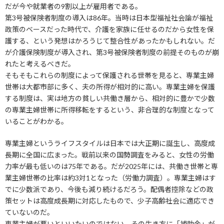
だが今や就業者の9割以上が雇用者である。
第3号被保険者制度の導入は86年。当時は日本型福祉社会論が福祉
政策のベースだった時代で、介護を家族に任せるのだから女性を保
護する、という発想はかろうじて整合性があったかもしれない。だ
が介護保険制度が導入され、第3号被保険者制度の前提そのものが崩
れたと考えるべきだ。
そもそもこれらの制度によって保護される世帯を見ると、専業主婦
世帯は大都市部に多く、夫の所得が相対的に高い。専業主婦を保護
する制度は、実は地方の貧しい共働き層から、相対的に豊かで少数
の専業主婦世帯に所得移転をするという、非合理的な制度となって
いることがわかる。
専業主婦というライフスタイルは日本では大正期に誕生し、高度成
長期に全国に広まった。戦前以来の国勢調査をみると、女性の労働
力率が最も低いのは75年である。だが2025年には、共働き世帯と専
業主婦世帯の比率は約3対1となった（労働力調査）。専業主婦はす
でに少数派であり、今後も減り続けるだろう。配偶者控除などの政
策セットは高度成長期に対応したもので、少子高齢社会に適応でき
ていないのだ。
専業主婦が悪いといいたいのではない。その生き方に「補助金」が