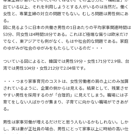
出ている以上、それを利用しようとする人がいるのは当然だ。働く
女性と、専業主婦の対立の問題でもない。むしろ問題は男性側にあ
る。
図に見るように日本の共働き男性の1日あたりの平均家事関連時間は
53分、同女性は4時間18分である。これほど極端な偏りは欧米だけ
でなく、東アジアでも例がなく、もはや社会的な問題である。家庭
のゆがみが社会のゆがみをもたらしているのだ・・・
ついている図によると、韓国では男性59分・女性171分で2.9倍、台
湾では男性104分・女性212分で2.04倍です。
・・・つまり家事育児のコストは、女性労働者の肩の上にのみ加算
されているように、企業の側からは見える。結果として、残業させ
やすい男性を採用するのが「合理的」に見えてしまう。職場には子
育てをしない人ばかりが集まり、子育てに向かない職場ができあが
る。
男性は家事労働が増えるだけだと思う人もいるかもしれない。しか
し、実は妻が正社員の場合、男性にとって家事以上に時給の高い仕