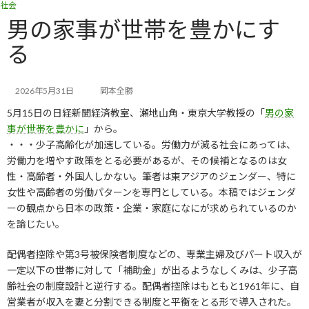
社会
コ
ナ
ン
ビ
男の家事が世帯を豊かにす
テ
ゲ
る
ン
ー
ツ
シ
へ
ョ
ス
ン
2026年5月31日
岡本全勝
キ
に
5月15日の日経新聞経済教室、瀬地山角・東京大学教授の「
男の家
ッ
移
事が世帯を豊かに
」から。
プ
動
・・・少子高齢化が加速している。労働力が減る社会にあっては、
労働力を増やす政策をとる必要があるが、その候補となるのは女
性・高齢者・外国人しかない。筆者は東アジアのジェンダー、特に
女性や高齢者の労働パターンを専門としている。本稿ではジェンダ
ーの観点から日本の政策・企業・家庭になにが求められているのか
を論じたい。
配偶者控除や第3号被保険者制度などの、専業主婦及びパート収入が
一定以下の世帯に対して「補助金」が出るようなしくみは、少子高
齢社会の制度設計と逆行する。配偶者控除はもともと1961年に、自
営業者が収入を妻と分割できる制度と平衡をとる形で導入された。