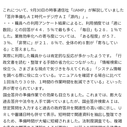
これについて、9月30日の時事通信社「iJAMP」が解説していました
「答弁準備もＡＩ時代＝デジ庁ＡＩ「源内」」。
・・・職員への利用アンケート結果によると、利用頻度では「週に
数回」との回答が４４．５％で最も多く、「毎日」も２８．１％で
した。業務効率化への寄与度については、「ある程度」が５７．
３％、「非常に」が２１．８％で、全体の約８割が「寄与してい
る」と答えました。
実際に利用した職員からは肯定的な反応が多かったようです。「行
政文書を読む・整理する手間の省力化につながった」「情報検索に
役立つ。さまざまな視点で気づきを与えてくれる」「システム情報
を調べる際に役に立っている。マニュアルを確認する場合に比べて
１回当たり３０分、１時間の作業時間を削減できている」といった
声が寄せられています。
国会答弁の準備作業での効果も目立ちました。これまでは、膨大な
過去答弁や法令を人手で調べていましたが、国会答弁検索ＡＩは、
想定質問を入力すると過去の政府答弁を関連性の高い順に示し、Ｕ
ＲＬや審議日時も併せて表示。短時間で関連資料を抽出し整理でき
るため、準備時間が大幅に短縮されました。法制度調査でも、複雑