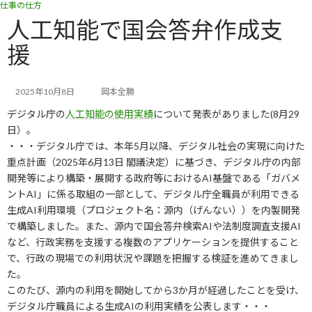
仕事の仕方
コ
ナ
ン
ビ
人工知能で国会答弁作成支
テ
ゲ
援
ン
ー
ツ
シ
へ
ョ
ス
ン
2025年10月8日
岡本全勝
キ
に
デジタル庁の
人工知能の使用実績
について発表がありました(8月29
ッ
移
日）。
プ
動
・・・デジタル庁では、本年5月以降、デジタル社会の実現に向けた
重点計画（2025年6月13日 閣議決定）に基づき、デジタル庁の内部
開発等により構築・展開する政府等におけるAI基盤である「ガバメ
ントAI」に係る取組の一部として、デジタル庁全職員が利用できる
生成AI利用環境（プロジェクト名：源内（げんない））を内製開発
で構築しました。また、源内で国会答弁検索AIや法制度調査支援AI
など、行政実務を支援する複数のアプリケーションを提供すること
で、行政の現場での利用状況や課題を把握する検証を進めてきまし
た。
このたび、源内の利用を開始してから3か月が経過したことを受け、
デジタル庁職員による生成AIの利用実績を公表します・・・