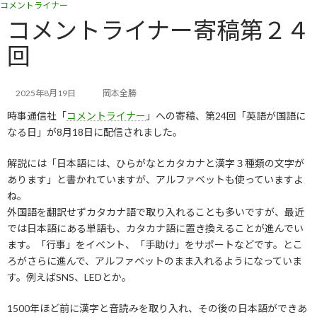
コメントライナー
コ
ナ
ン
ビ
コメントライナー寄稿第２４
テ
ゲ
回
ン
ー
ツ
シ
へ
ョ
ス
ン
2025年8月19日
岡本全勝
キ
に
時事通信社「
コメントライナー
」への寄稿、第24回「英語が国語に
ッ
移
なる日」が8月18日に配信されました。
プ
動
解説には「日本語には、ひらがなとカタカナと漢字３種類の文字が
あります」と書かれていますが、アルファベットも使っていますよ
ね。
外国語を翻訳せずカタカナ語で取り入れることも多いですが、最近
では日本語にある単語も、カタカナ語に置き換えることが進んでい
ます。「行事」をイベント、「手助け」をサポートなどです。とこ
ろがさらに進んで、アルファベットのまま入れるようになっていま
す。例えばSNS、LEDとか。
1500年ほど前に漢字と音読みを取り入れ、その後の日本語ができあ