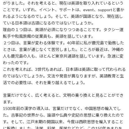
がりました。それを考えると、現在は英語を取り入れているという
ことです。いずれ、イベント、サポートは、event、supportと書か
れるようになるのでしょう。そして、英語が国語となり、現在話し
ている日本語は古語になるのではないでしょうか。
理由の１つ目は、英語が必須になりつつあることです。タクシー運
転手や和風旅館の従業員も、英語を話しています。
２つ目は、言葉が変わる体験です。40年前に私が鹿児島で勤務した
ときは、言葉が通じなくて苦労しました。ところが最近は、沖縄の
人も鹿児島の人も、ほとんど東京共通語を話しています。急速に変
わったのです。
これを考えれば、3世代もあれば、日本語は英語に取って代わられる
のではないでしょうか。文法や発音が異なりますが、英語教育と生
活での必要性は、それを乗り越えるでしょう。
言葉だけでなく、広く考えると、文明の乗り換えと見ることができ
ます。
1500年前の漢字の導入は、言葉だけでなく、中国思想の輸入でし
た。古事記の世界から、論語や仏典や史記の思想に乗り換えたので
す。そして、江戸末期の開国以来、今度は西欧思想を輸入すること
に転換しました。法学、科学、医学などなど。この150年あまりを