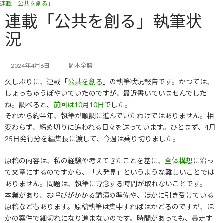
連載「公共を創る」
コ
ナ
ン
ビ
連載「公共を創る」執筆状
テ
ゲ
況
ン
ー
ツ
シ
へ
ョ
ス
ン
2024年4月6日
岡本全勝
キ
に
久しぶりに、連載「
公共を創る
」の執筆状況報告です。かつては、
ッ
移
しょっちゅうぼやいていたのですが、最近書いていませんでした
プ
動
ね。調べると、
前回は10月10日
でした。
それから約半年、執筆が順調に進んでいたわけではありません。相
変わらず、締め切りに追われる日々を送っています。ひとまず、4月
25日発行分を編集長に渡して、今週は乗り切りました。
原稿の内容は、私の経験や考えてきたことを基に、
全体構想
に沿っ
て文章にするのですから、「大発見」というような難しいことでは
ありません。問題は、執筆に専念する時間が取れないことです。
本業があり、お呼びがかかる講演の準備や、ほかに引き受けている
原稿などもあります。原稿執筆は集中すればはかどるのですが、ほ
かの案件で細切れになり進まないのです。時間があっても、暴走す