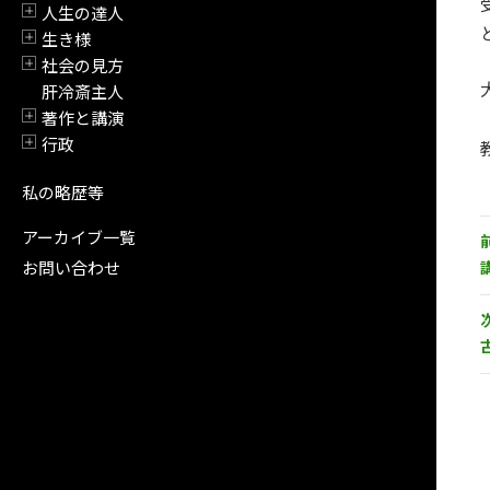
人生の達人
開閉
生き様
開閉
社会の見方
開閉
肝冷斎主人
著作と講演
開閉
行政
開閉
私の略歴等
アーカイブ一覧
お問い合わせ