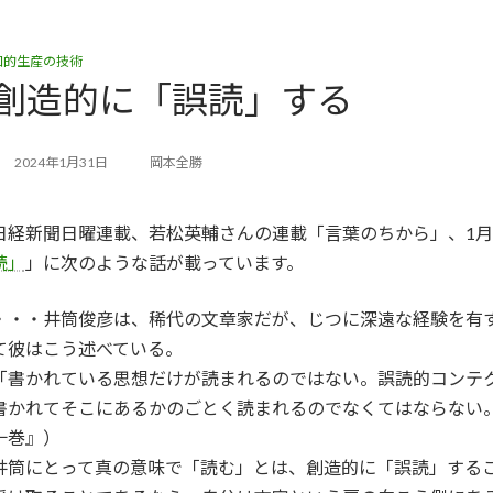
知的生産の技術
創造的に「誤読」する
2024年1月31日
岡本全勝
日経新聞日曜連載、若松英輔さんの連載「言葉のちから」、1月
読」
」に次のような話が載っています。
・・・井筒俊彦は、稀代の文章家だが、じつに深遠な経験を有
て彼はこう述べている。
「書かれている思想だけが読まれるのではない。誤読的コンテ
書かれてそこにあるかのごとく読まれるのでなくてはならない
十巻』）
井筒にとって真の意味で「読む」とは、創造的に「誤読」する