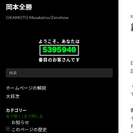
コ
ナ
岡本全勝
ン
ビ
テ
ゲ
OKAMOTO Masakatsu/Zenshow
ン
ー
ツ
シ
へ
ョ
ようこそ、あなたは
ス
ン
5395940
キ
に
番目のお客さんです
ッ
移
プ
動
ホームページの解説
大目次
カテゴリー
全て開く
|
全て閉じる
お知らせ
このページの歴史
開閉