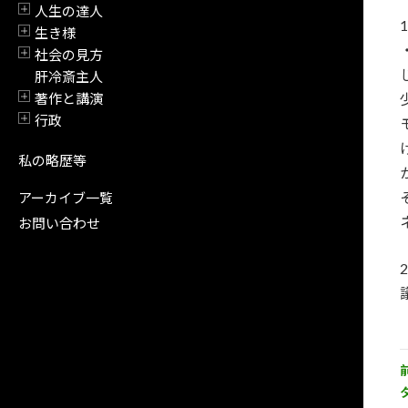
人生の達人
開閉
生き様
開閉
社会の見方
開閉
肝冷斎主人
著作と講演
開閉
行政
開閉
私の略歴等
アーカイブ一覧
お問い合わせ