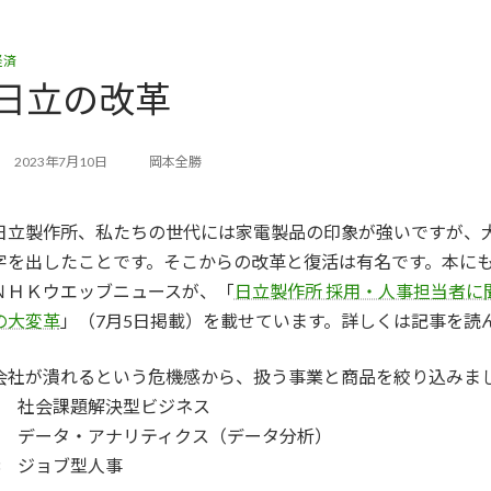
経済
日立の改革
2023年7月10日
岡本全勝
日立製作所、私たちの世代には家電製品の印象が強いですが、大
字を出したことです。そこからの改革と復活は有名です。本に
ＮＨＫウエッブニュースが、「
日立製作所 採用・人事担当者に
の大変革
」（7月5日掲載）を載せています。詳しくは記事を読
会社が潰れるという危機感から、扱う事業と商品を絞り込みま
1 社会課題解決型ビジネス
2 データ・アナリティクス（データ分析）
3 ジョブ型人事