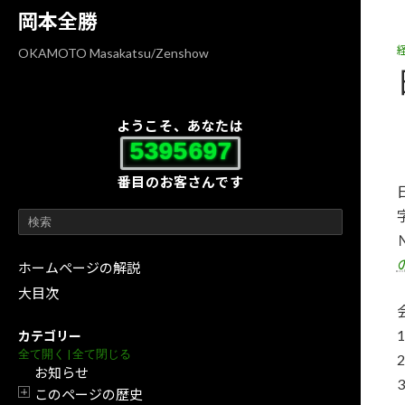
コ
ナ
岡本全勝
ン
ビ
テ
ゲ
OKAMOTO Masakatsu/Zenshow
ン
ー
ツ
シ
へ
ョ
ようこそ、あなたは
ス
ン
5395697
キ
に
番目のお客さんです
ッ
移
プ
動
ホームページの解説
大目次
カテゴリー
全て開く
|
全て閉じる
お知らせ
このページの歴史
開閉