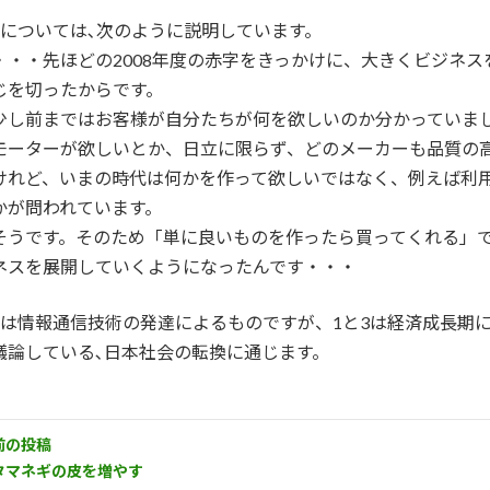
1については､次のように説明しています。
・・・先ほどの2008年度の赤字をきっかけに、大きくビジネ
じを切ったからです。
少し前まではお客様が自分たちが何を欲しいのか分かっていま
モーターが欲しいとか、日立に限らず、どのメーカーも品質の
けれど、いまの時代は何かを作って欲しいではなく、例えば利
かが問われています。
そうです。そのため「単に良いものを作ったら買ってくれる」
ネスを展開していくようになったんです・・・
2は情報通信技術の発達によるものですが、1と3は経済成長期
議論している､日本社会の転換に通じます。
前の投稿
タマネギの皮を増やす