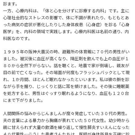
診ます。
一方、心療内科は、「体と心を分けずに診療する内科」です。主に
心理社会的なストレスの影響で、体に不調が表れたり、もともとあ
った病気の症状が悪化したりした身体疾患（心身症）を診る「心身
医学」を、内科の領域で実践します。心療内科医は名前の通り、内
科医なのです。
１９９５年の阪神大震災の時、避難所の体育館に７０代の男性がい
ました。被災後に血圧が高くなり、降圧剤を飲んでも上の血圧が１
８０から全然下がらない。話を聴くと、地震で家が倒壊し、親友が
目の前で亡くなった。その場面が何度もフラッシュバックとして現
れ、１か月間、ほとんど眠れなかったといいます。私は彼の脈を診
ながら手を握り、じっくりと話に耳を傾けました。その後に睡眠薬
を処方すると、男性はぐっすり眠れるようになり、血圧も１２０台
にまで下がりました。
人間関係の悩みからじんましんが度々発症していた３０代の男性。
夫の言葉による暴力から胸痛が表れていた５０代女性。幼少時から
親に甘えられず大量の飲酒を繰り返して慢性膵炎すいえんになった
４０代男性――。こうした患者さんたちは、医師が身体所見を正確に診