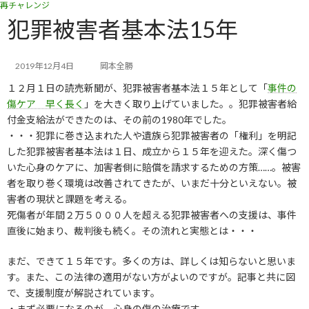
再チャレンジ
コ
ナ
ン
ビ
犯罪被害者基本法15年
テ
ゲ
ン
ー
ツ
シ
2019年12月4日
岡本全勝
へ
ョ
１２月１日の読売新聞が、犯罪被害者基本法１５年として「
事件の
ス
ン
キ
に
傷ケア 早く長く
」を大きく取り上げていました。。犯罪被害者給
ッ
移
付金支給法ができたのは、その前の1980年でした。
プ
動
・・・犯罪に巻き込まれた人や遺族ら犯罪被害者の「権利」を明記
した犯罪被害者基本法は１日、成立から１５年を迎えた。深く傷つ
いた心身のケアに、加害者側に賠償を請求するための方策……。被害
者を取り巻く環境は改善されてきたが、いまだ十分といえない。被
害者の現状と課題を考える。
死傷者が年間２万５０００人を超える犯罪被害者への支援は、事件
直後に始まり、裁判後も続く。その流れと実態とは・・・
まだ、できて１５年です。多くの方は、詳しくは知らないと思いま
す。また、この法律の適用がない方がよいのですが。記事と共に図
で、支援制度が解説されています。
・まず必要になるのが、心身の傷の治療です。