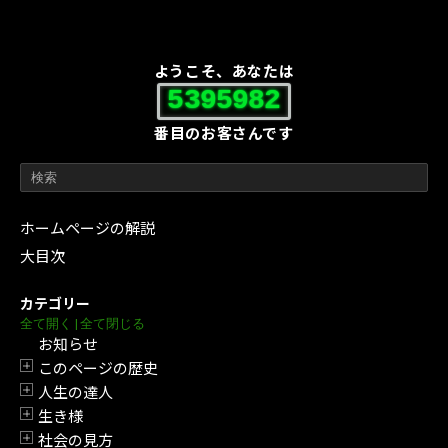
ようこそ、あなたは
5395982
番目のお客さんです
ホームページの解説
大目次
カテゴリー
全て開く
|
全て閉じる
お知らせ
このページの歴史
開閉
人生の達人
開閉
生き様
開閉
社会の見方