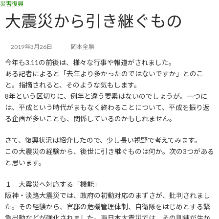
災害復興
コ
ナ
ン
ビ
大震災から引き継ぐもの
テ
ゲ
ン
ー
ツ
シ
2019年3月26日
岡本全勝
へ
ョ
今年も3.11の前後は、様々な行事や報道がされました。
ス
ン
キ
に
ある記者によると「去年より多かったのではないですか」とのこ
ッ
移
と。指摘されると、そのような気もします。
プ
動
8年という区切りに、例年と違う要素はないのでしょうが。一つに
は、平成という時代がまもなく終わることについて、平成を振り返
る企画が多いことも、関係しているのかもしれません。
さて、復興状況は紹介したので、少し長い視野で考えてみます。
この大震災の経験から、後世に引き継ぐものは何か。次の3つがある
と思います。
１ 大震災へ対応する「機能」
阪神・淡路大震災では、政府の初動対応のまずさが、批判されまし
た。その経験から、官邸の危機管理体制、自衛隊をはじめとする緊
急出動などが強化されました。東日本大震災では、その訓練が生か