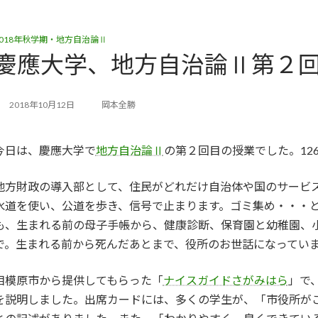
2018年秋学期・地方自治論Ⅱ
慶應大学、地方自治論Ⅱ第２
2018年10月12日
岡本全勝
今日は、慶應大学で
地方自治論Ⅱ
の第２回目の授業でした。12
地方財政の導入部として、住民がどれだけ自治体や国のサービ
水道を使い、公道を歩き、信号で止まります。ゴミ集め・・・
も、生まれる前の母子手帳から、健康診断、保育園と幼稚園、
で。生まれる前から死んだあとまで、役所のお世話になってい
相模原市から提供してもらった「
ナイスガイドさがみはら
」で
を説明しました。出席カードには、多くの学生が、「市役所が