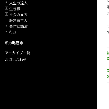
人生の達人
開閉
生き様
開閉
社会の見方
開閉
肝冷斎主人
著作と講演
開閉
行政
開閉
私の略歴等
アーカイブ一覧
お問い合わせ