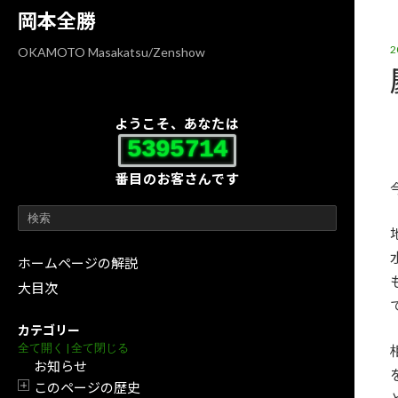
コ
ナ
岡本全勝
ン
ビ
テ
ゲ
OKAMOTO Masakatsu/Zenshow
ン
ー
ツ
シ
へ
ョ
ようこそ、あなたは
ス
ン
5395714
キ
に
番目のお客さんです
ッ
移
プ
動
ホームページの解説
大目次
カテゴリー
全て開く
|
全て閉じる
お知らせ
このページの歴史
開閉